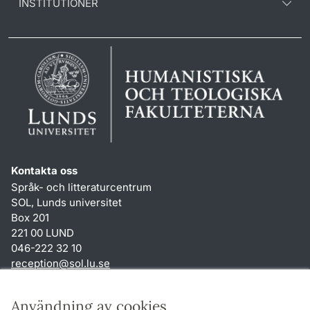
INSTITUTIONER
Kontakta oss
Språk- och litteraturcentrum
SOL, Lunds universitet
Box 201
221 00 LUND
046-222 32 10
reception
@
sol.lu
.
se
Genvägar
Användning av cookies