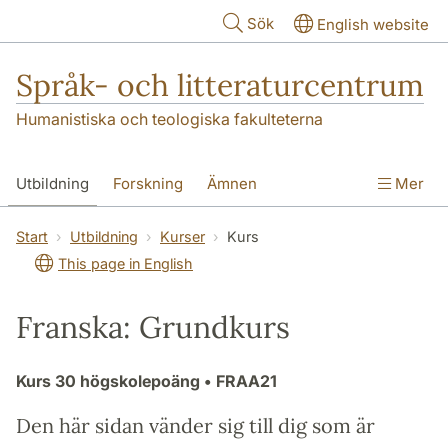
Hoppa till huvudinnehåll
Sök
English website
Språk- och litteraturcentrum
Humanistiska och teologiska fakulteterna
Utbildning
Forskning
Ämnen
Mer
SOL-husen
Kontakt
Institutionen
Start
Utbildning
Kurser
Kurs
This page in English
översättning till svenska
Franska: Grundkurs
Kurs
30 högskolepoäng
• FRAA21
Den här sidan vänder sig till dig som är