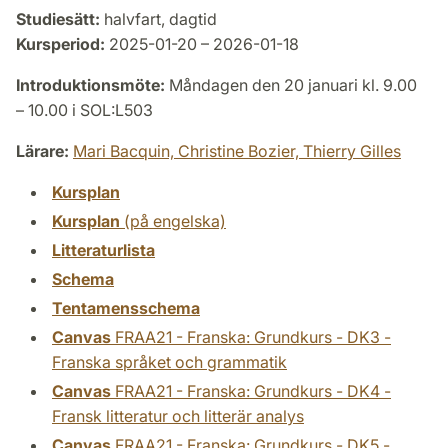
Studiesätt:
halvfart, dagtid
Kursperiod:
2025-01-20 – 2026-01-18
Introduktionsmöte:
Måndagen den 20 januari kl. 9.00
– 10.00 i SOL:L503
Lärare:
Mari Bacquin,
Christine Bozier,
Thierry Gilles
Kursplan
Kursplan
(på engelska)
Litteraturlista
Schema
Tentamensschema
Canvas
FRAA21 - Franska: Grundkurs - DK3 -
Franska språket och grammatik
Canvas
FRAA21 - Franska: Grundkurs - DK4 -
Fransk litteratur och litterär analys
Canvas
FRAA21 - Franska: Grundkurs - DK5 -