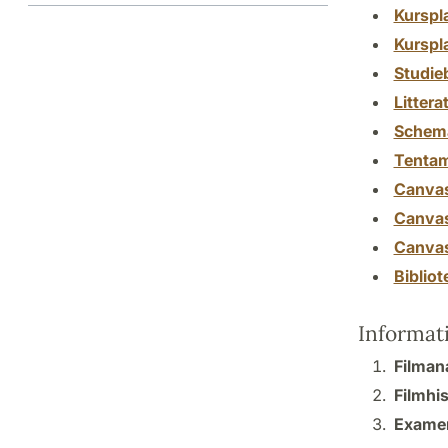
Kurspl
Kurspl
Studie
Littera
Schem
Tenta
Canva
Canva
Canva
Biblio
Informat
Filmana
Filmhis
Examen