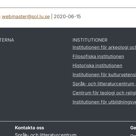
:
webmaster
@
sol.lu
.
se
| 2020-06-15
TERNA
INSTITUTIONER
Institutionen för arkeologi oc
Filosofiska institutionen
Historiska institutionen
Institutionen för kulturveten
Språk- och litteraturcentrum
Centrum för teologi och reli
Institutionen för utbildnings
Kontakta oss
Ge
Språk- och litteraturcentrum