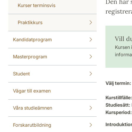
Den här s
Kurser terminsvis
registrer
Praktikkurs
Vill 
Kandidatprogram
Kursen i
informat
Masterprogram
Student
Välj termin:
Vägar till examen
Kurstillfälle:
Studiesätt:
Våra studieämnen
Kursperiod:
Introdukti
Forskarutbildning