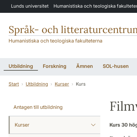
Hoppa till huvudinnehåll
Lunds universitet
Humanistiska och teologiska fakultete
Språk- och litteraturcentru
Humanistiska och teologiska fakulteterna
Utbildning
Forskning
Ämnen
SOL-husen
Start
Utbildning
Kurser
Kurs
Film
Antagen till utbildning
Kurser
Kurs
30 hö