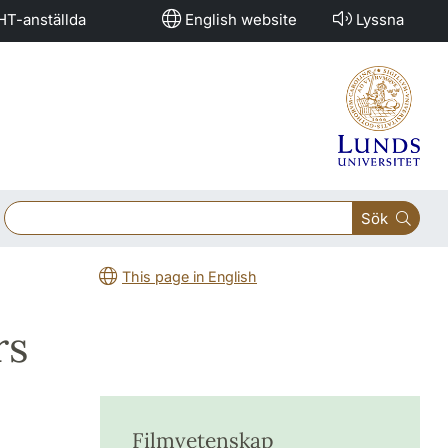
HT-anställda
English website
Lyssna
Sök
This page in English
rs
Filmvetenskap