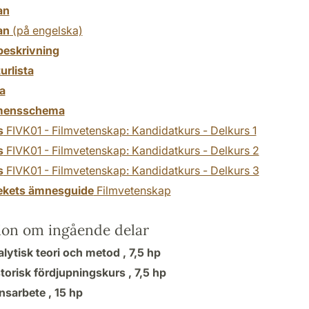
an
an
(på engelska)
beskrivning
turlista
a
mensschema
s
FIVK01 - Filmvetenskap: Kandidatkurs - Delkurs 1
s
FIVK01 - Filmvetenskap: Kandidatkurs - Delkurs 2
s
FIVK01 - Filmvetenskap: Kandidatkurs - Delkurs 3
tekets ämnesguide
Filmvetenskap
ion om ingående delar
lytisk teori och metod ,
7,5 hp
torisk fördjupningskurs ,
7,5 hp
sarbete ,
15 hp