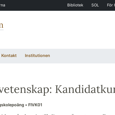
rna
Bibliotek
SOL
För 
m
Kontakt
Institutionen
vetenskap: Kandidatku
gskolepoäng
• FIVK01