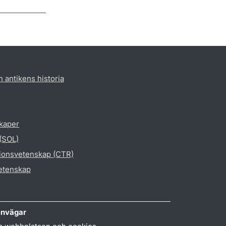
h antikens historia
skaper
 (SOL)
gionsvetenskap (CTR)
vetenskap
nvägar