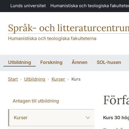
Hoppa till huvudinnehåll
Lunds universitet
Humanistiska och teologiska fakultete
Språk- och litteraturcentru
Humanistiska och teologiska fakulteterna
Utbildning
Forskning
Ämnen
SOL-husen
Start
Utbildning
Kurser
Kurs
Förf
Antagen till utbildning
Kurser
Kurs
30 hö