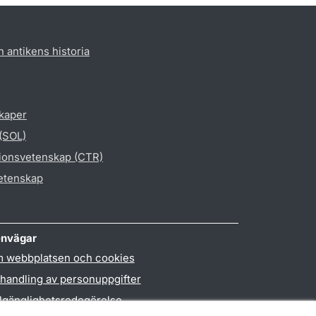
h antikens historia
skaper
 (SOL)
gionsvetenskap (CTR)
vetenskap
nvägar
 webbplatsen och cookies
handling av personuppgifter
llgänglighetsredogörelse