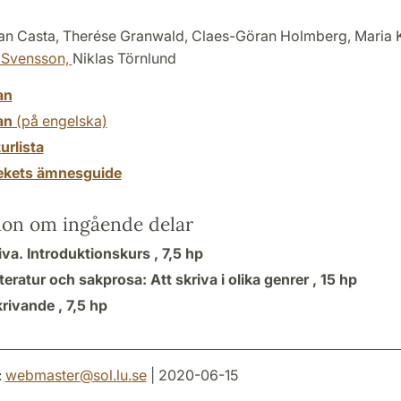
an Casta, Therése Granwald, Claes-Göran Holmberg, Maria 
 Svensson,
Niklas Törnlund
an
an
(på engelska)
turlista
tekets ämnesguide
ion om ingående delar
iva. Introduktionskurs ,
7,5 hp
teratur och sakprosa: Att skriva i olika genrer ,
15 hp
krivande ,
7,5 hp
:
webmaster
@
sol.lu
.
se
| 2020-06-15