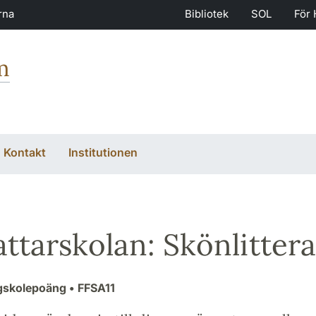
rna
Bibliotek
SOL
För 
m
Kontakt
Institutionen
attarskolan: Skönlitter
gskolepoäng
• FFSA11