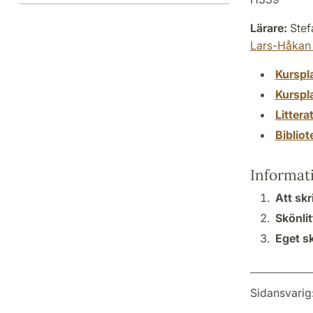
Lärare:
Stef
Lars-Håkan
Kurspl
Kurspl
Littera
Biblio
Informat
Att skr
Skönlit
Eget s
Sidansvarig