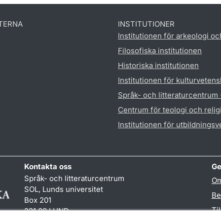
TERNA
INSTITUTIONER
Institutionen för arkeologi oc
Filosofiska institutionen
Historiska institutionen
Institutionen för kulturveten
Språk- och litteraturcentrum
Centrum för teologi och reli
Institutionen för utbildnings
Kontakta oss
Ge
Språk- och litteraturcentrum
Om
SOL, Lunds universitet
Be
Box 201
Ti
221 00 LUND