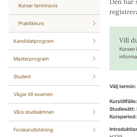
Den här s
Kurser terminsvis
registrer
Praktikkurs
Vill d
Kandidatprogram
Kursen i
informat
Masterprogram
Student
Välj termin:
Vägar till examen
Kurstillfälle:
Studiesätt:
Våra studieämnen
Kursperiod:
Introdukti
Forskarutbildning
H339