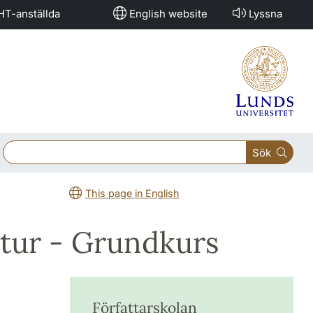
HT-anställda
English website
Lyssna
Sök
This page in English
atur - Grundkurs
Författarskolan