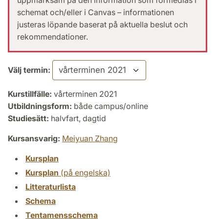
uppmärksam på den information som förmedlas i
schemat och/eller i Canvas – informationen
justeras löpande baserat på aktuella beslut och
rekommendationer.
Välj termin:
Kurstillfälle:
vårterminen 2021
Utbildningsform:
både campus/online
Studiesätt:
halvfart, dagtid
Kursansvarig:
Meiyuan Zhang
Kursplan
Kursplan
(på engelska)
Litteraturlista
Schema
Tentamensschema