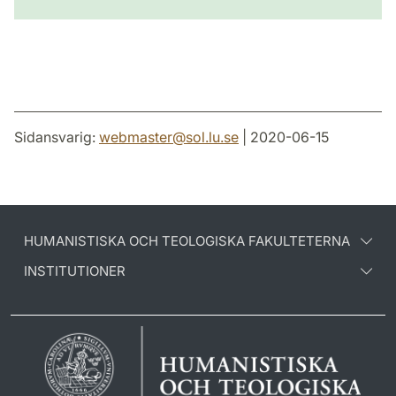
Sidansvarig:
webmaster
@
sol.lu
.
se
| 2020-06-15
HUMANISTISKA OCH TEOLOGISKA FAKULTETERNA
INSTITUTIONER