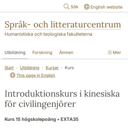
Hoppa till huvudinnehåll
Sök
English website
Språk- och litteraturcentrum
Humanistiska och teologiska fakulteterna
Utbildning
Forskning
Ämnen
Mer
SOL-husen
Kontakt
Institutionen
Start
Utbildning
Kurser
Kurs
This page in English
översättning till svenska
Introduktionskurs i kinesiska
för civilingenjörer
Kurs
15 högskolepoäng
• EXTA35