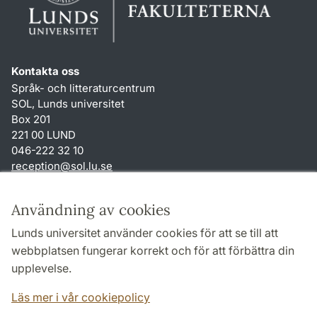
Kontakta oss
Språk- och litteraturcentrum
SOL, Lunds universitet
Box 201
221 00 LUND
046-222 32 10
reception
@
sol.lu
.
se
Genvägar
Användning av cookies
Om webbplatsen och cookies
Lunds universitet använder cookies för att se till att
Behandling av personuppgifter
webbplatsen fungerar korrekt och för att förbättra din
Tillgänglighetsredogörelse
upplevelse.
TYPO3-login
Läs mer i vår cookiepolicy