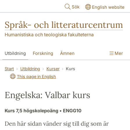
Hoppa till huvudinnehåll
Sök
English website
Språk- och litteraturcentrum
Humanistiska och teologiska fakulteterna
Utbildning
Forskning
Ämnen
Mer
SOL-husen
Kontakt
Institutionen
Start
Utbildning
Kurser
Kurs
This page in English
översättning till svenska
Engelska: Valbar kurs
Kurs
7,5 högskolepoäng
• ENGG10
Den här sidan vänder sig till dig som är