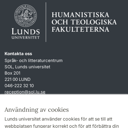
Kontakta oss
Språk- och litteraturcentrum
SOL, Lunds universitet
Box 201
221 00 LUND
046-222 32 10
reception
@
sol.lu
.
se
Genvägar
Användning av cookies
Om webbplatsen och cookies
Lunds universitet använder cookies för att se till att
Behandling av personuppgifter
webbplatsen fungerar korrekt och för att förbättra din