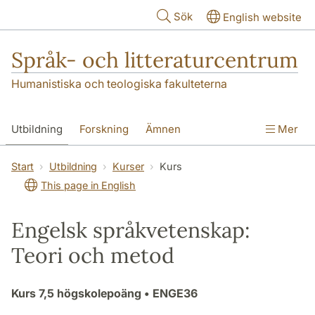
Hoppa till huvudinnehåll
Sök
English website
Språk- och litteraturcentrum
Humanistiska och teologiska fakulteterna
Utbildning
Forskning
Ämnen
Mer
SOL-husen
Kontakt
Institutionen
Start
Utbildning
Kurser
Kurs
This page in English
översättning till svenska
Engelsk språkvetenskap:
Teori och metod
Kurs
7,5 högskolepoäng
• ENGE36