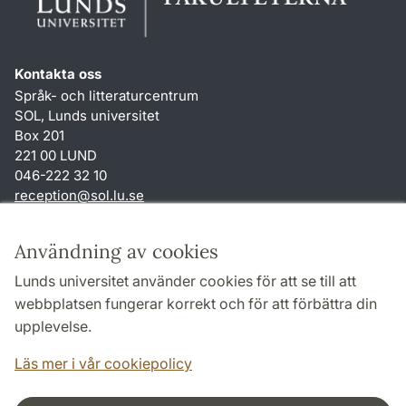
Kontakta oss
Språk- och litteraturcentrum
SOL, Lunds universitet
Box 201
221 00 LUND
046-222 32 10
reception
@
sol.lu
.
se
Genvägar
Användning av cookies
Om webbplatsen och cookies
Lunds universitet använder cookies för att se till att
Behandling av personuppgifter
webbplatsen fungerar korrekt och för att förbättra din
Tillgänglighetsredogörelse
upplevelse.
TYPO3-login
Läs mer i vår cookiepolicy