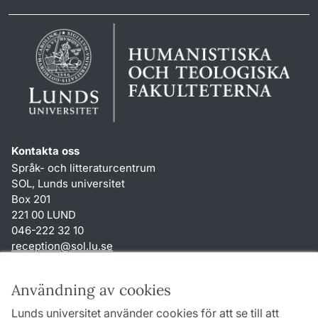
Kontakta oss
Språk- och litteraturcentrum
SOL, Lunds universitet
Box 201
221 00 LUND
046-222 32 10
reception
@
sol.lu
.
se
Genvägar
Användning av cookies
Om webbplatsen och cookies
Lunds universitet använder cookies för att se till att