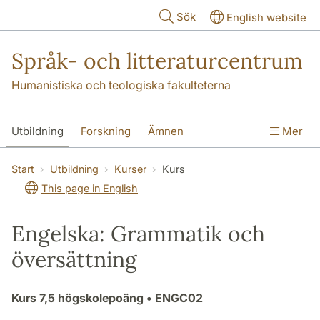
Hoppa till huvudinnehåll
Sök
English website
Språk- och litteraturcentrum
Humanistiska och teologiska fakulteterna
Utbildning
Forskning
Ämnen
Mer
SOL-husen
Kontakt
Institutionen
Start
Utbildning
Kurser
Kurs
This page in English
översättning till svenska
Engelska: Grammatik och
översättning
Kurs
7,5 högskolepoäng
• ENGC02