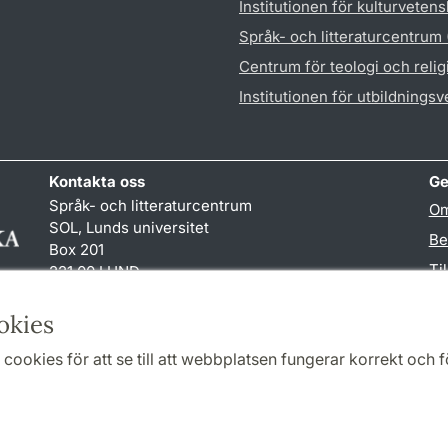
Institutionen för kulturveten
Språk- och litteraturcentrum
Centrum för teologi och reli
Institutionen för utbildnings
Kontakta oss
Ge
Språk- och litteraturcentrum
Om
SOL, Lunds universitet
Be
Box 201
Ti
221 00 LUND
046-222 32 10
TY
reception
@
sol.lu
.
se
okies
cookies för att se till att webbplatsen fungerar korrekt och fö
Samarbeten och nätverk