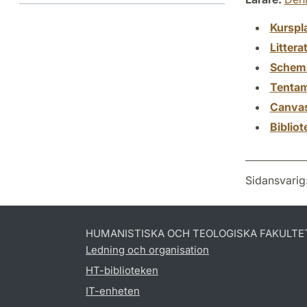
Kurspl
Littera
Schem
Tenta
Canva
Biblio
Sidansvarig
HUMANISTISKA OCH TEOLOGISKA FAKULTE
Ledning och organisation
HT-biblioteken
IT-enheten