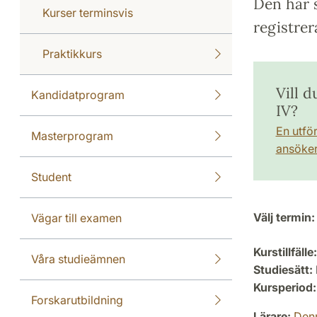
Den här s
Kurser terminsvis
registrer
Praktikkurs
Vill 
Kandidatprogram
IV?
En utfö
Masterprogram
ansöker 
Student
Välj termin:
Vägar till examen
Kurstillfälle:
Våra studieämnen
Studiesätt:
Kursperiod:
Forskarutbildning
Lärare:
Denn