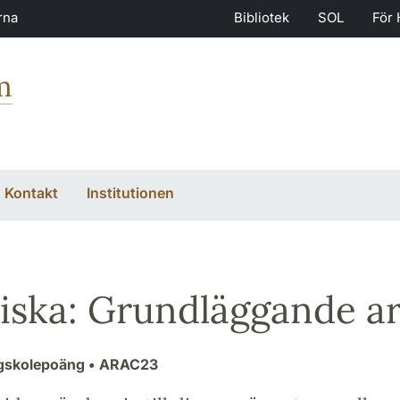
rna
Bibliotek
SOL
För 
m
Kontakt
Institutionen
iska: Grundläggande a
ögskolepoäng
• ARAC23