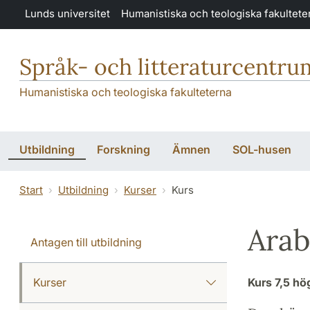
Hoppa till huvudinnehåll
Lunds universitet
Humanistiska och teologiska fakultete
Språk- och litteraturcentru
Humanistiska och teologiska fakulteterna
Utbildning
Forskning
Ämnen
SOL-husen
Start
Utbildning
Kurser
Kurs
Arab
Antagen till utbildning
Kurser
Kurs
7,5 h