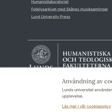
Humanistlaboratoriet
Folklivsarkivet med Skånes musiksamlingar
Lund University Press
Användning av co
Lunds universitet använder 
upplevelse.
Läs mer i vår cookiepolicy