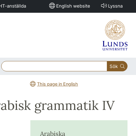
HT-anställda
English website
Lyssna
Sök
This page in English
rabisk grammatik IV
Arabiska