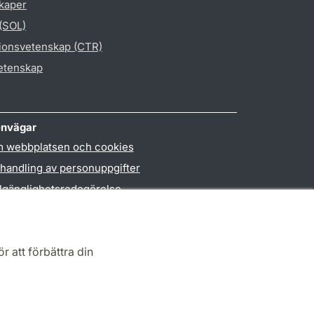
skaper
 (SOL)
gionsvetenskap (CTR)
vetenskap
nvägar
 webbplatsen och cookies
handling av personuppgifter
llgänglighetsredogörelse
PO3-login
r att förbättra din