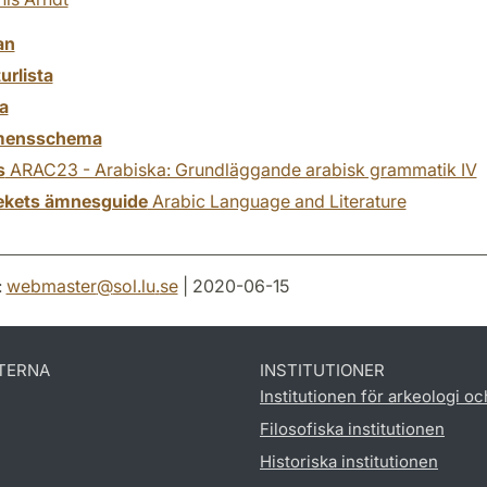
an
turlista
a
mensschema
s
ARAC23 - Arabiska: Grundläggande arabisk grammatik IV
tekets ämnesguide
Arabic Language and Literature
:
webmaster
@
sol.lu
.
se
| 2020-06-15
TERNA
INSTITUTIONER
Institutionen för arkeologi oc
Filosofiska institutionen
Historiska institutionen