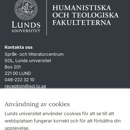
Kontakta oss
Språk- och litteraturcentrum
SOL, Lunds universitet
Box 201
221 00 LUND
046-222 32 10
reception
@
sol.lu
.
se
Genvägar
Användning av cookies
Om webbplatsen och cookies
Lunds universitet använder cookies för att se till att
Behandling av personuppgifter
webbplatsen fungerar korrekt och för att förbättra din
Tillgänglighetsredogörelse
upplevelse.