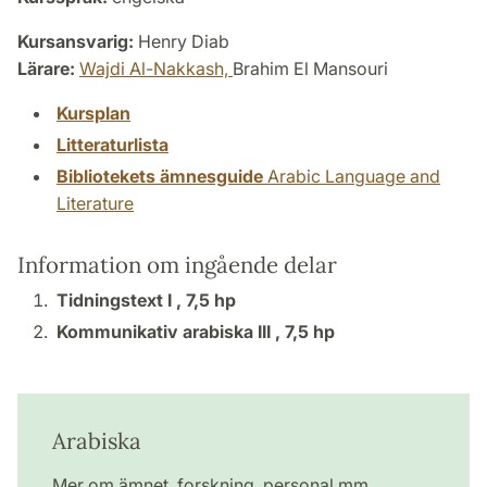
Kursansvarig:
Henry Diab
Lärare:
Wajdi Al-Nakkash,
Brahim El Mansouri
Kursplan
Litteraturlista
Bibliotekets ämnesguide
Arabic Language and
Literature
Information om ingående delar
Tidningstext I ,
7,5 hp
Kommunikativ arabiska III ,
7,5 hp
Arabiska
Mer om ämnet, forskning, personal mm.