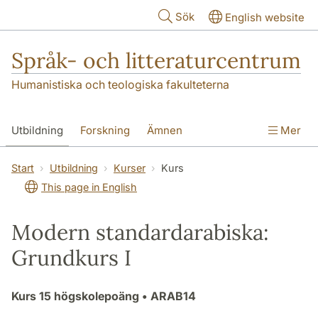
Hoppa till huvudinnehåll
Sök
English website
Språk- och litteraturcentrum
Humanistiska och teologiska fakulteterna
Utbildning
Forskning
Ämnen
Mer
SOL-husen
Kontakt
Institutionen
Start
Utbildning
Kurser
Kurs
This page in English
översättning till svenska
Modern standardarabiska:
Grundkurs I
Kurs
15 högskolepoäng
• ARAB14