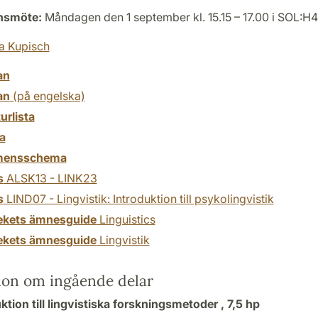
onsmöte:
Måndagen den 1 september kl. 15.15 – 17.00 i SOL:H
a Kupisch
an
an
(på engelska)
turlista
a
mensschema
s
ALSK13 - LINK23
s
LIND07 - Lingvistik: Introduktion till psykolingvistik
tekets ämnesguide
Linguistics
tekets ämnesguide
Lingvistik
ion om ingående delar
ktion till lingvistiska forskningsmetoder ,
7,5 hp