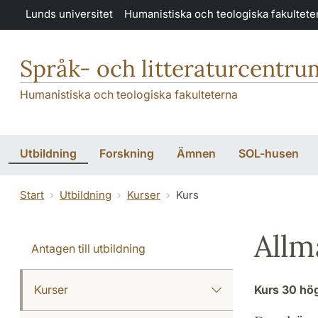
Hoppa till huvudinnehåll
Lunds universitet
Humanistiska och teologiska fakultete
Språk- och litteraturcentru
Humanistiska och teologiska fakulteterna
Utbildning
Forskning
Ämnen
SOL-husen
Start
Utbildning
Kurser
Kurs
Allm
Antagen till utbildning
Kurser
Kurs
30 hö