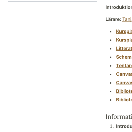
Introdukti
Lärare:
Tanj
Kurspl
Kurspl
Littera
Schem
Tenta
Canva
Canva
Biblio
Biblio
Informat
Introdu