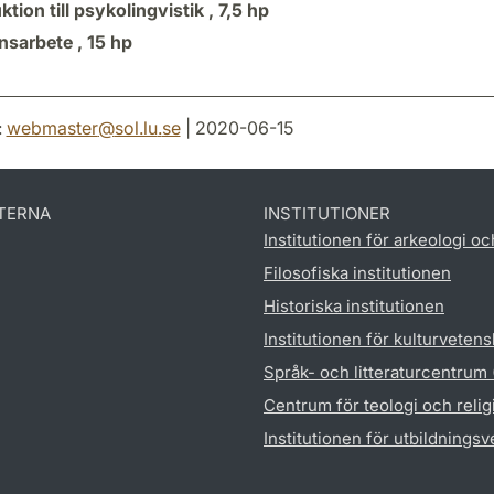
ktion till psykolingvistik ,
7,5 hp
sarbete ,
15 hp
:
webmaster
@
sol.lu
.
se
| 2020-06-15
TERNA
INSTITUTIONER
Institutionen för arkeologi oc
Filosofiska institutionen
Historiska institutionen
Institutionen för kulturveten
Språk- och litteraturcentrum
Centrum för teologi och reli
Institutionen för utbildnings