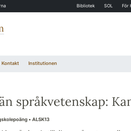
rna
Bibliotek
SOL
För 
m
Kontakt
Institutionen
än språkvetenskap: Ka
gskolepoäng
• ALSK13