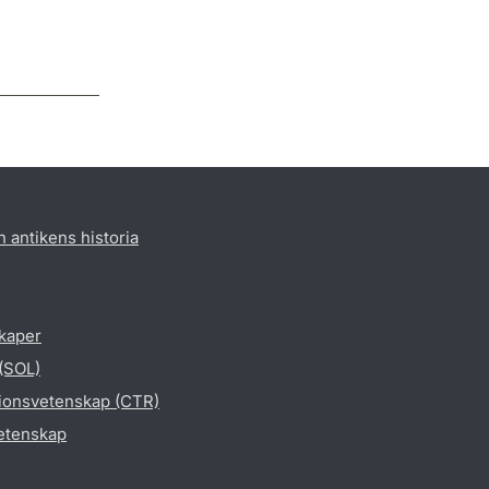
h antikens historia
skaper
 (SOL)
gionsvetenskap (CTR)
vetenskap