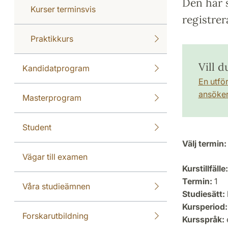
Den här s
Kurser terminsvis
registrer
Praktikkurs
Vill 
Kandidatprogram
En utfö
ansöker 
Masterprogram
Student
Välj termin:
Vägar till examen
Kurstillfälle:
Termin:
1
Våra studieämnen
Studiesätt:
Kursperiod:
Forskarutbildning
Kursspråk: