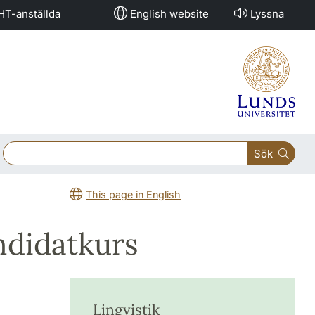
HT-anställda
English website
Lyssna
Sök
This page in English
ndidatkurs
Lingvistik