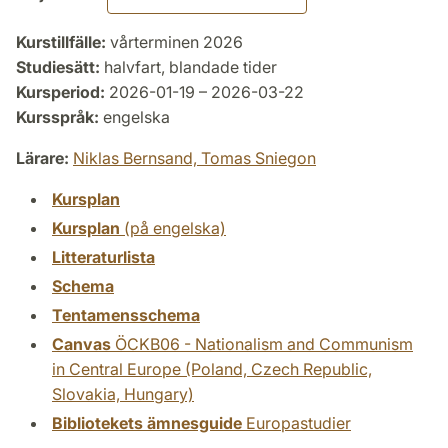
Kurstillfälle:
vårterminen 2026
Studiesätt:
halvfart, blandade tider
Kursperiod:
2026-01-19 – 2026-03-22
Kursspråk:
engelska
Lärare:
Niklas Bernsand,
Tomas Sniegon
Kursplan
Kursplan
(på engelska)
Litteraturlista
Schema
Tentamensschema
Canvas
ÖCKB06 - Nationalism and Communism
in Central Europe (Poland, Czech Republic,
Slovakia, Hungary)
Bibliotekets ämnesguide
Europastudier