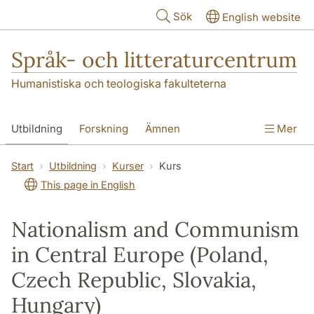
Hoppa till huvudinnehåll
Sök
English website
Språk- och litteraturcentrum
Humanistiska och teologiska fakulteterna
Utbildning
Forskning
Ämnen
Mer
SOL-husen
Kontakt
Institutionen
Start
Utbildning
Kurser
Kurs
This page in English
översättning till svenska
Nationalism and Communism
in Central Europe (Poland,
Czech Republic, Slovakia,
Hungary)