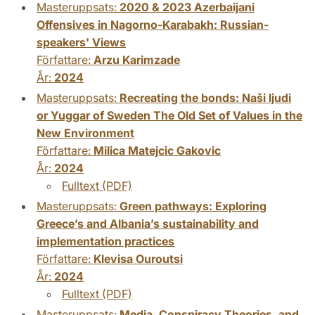
Masteruppsats:
2020 & 2023 Azerbaijani
Offensives in Nagorno-Karabakh: Russian-
speakers' Views
Författare:
Arzu Karimzade
År:
2024
Masteruppsats:
Recreating the bonds: Naši ljudi
or Yuggar of Sweden The Old Set of Values in the
New Environment
Författare:
Milica Matejcic Gakovic
År:
2024
Fulltext (PDF)
Masteruppsats:
Green pathways: Exploring
Greece’s and Albania’s sustainability and
implementation practices
Författare:
Klevisa Ouroutsi
År:
2024
Fulltext (PDF)
Masteruppsats:
Media, Conspiracy Theories, and