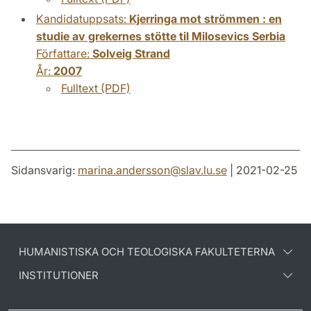
Kandidatuppsats:
Kjerringa mot strömmen : en
studie av grekernes stötte til Milosevics Serbia
Författare:
Solveig Strand
År:
2007
Fulltext (PDF)
Sidansvarig:
marina.andersson
@
slav.lu
.
se
| 2021-02-25
HUMANISTISKA OCH TEOLOGISKA FAKULTETERNA
INSTITUTIONER