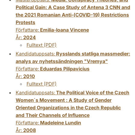
Political Gain: A Case Study of Antena 3 CNN and
the 2021 Romanian Anti-(COVID-19) Restrictions
Protests
Författare:
Emilia-Ioana Vincene
År:
2024
Fulltext (PDF)
Kandidatuppsats:
Rysslands statliga massmedier:
analys av nyhetssändningen "Vremya"
Författare:
Eduardas Pilipavicius
År:
2010
Fulltext (PDF)
Kandidatuppsats:
The Political Voice of the Czech
Women´s Movement : A Study of Gender
Oriented Organizations in the Czech Republic
and Their Channels of Influence
Författare:
Madeleine Lundin
År:
2008