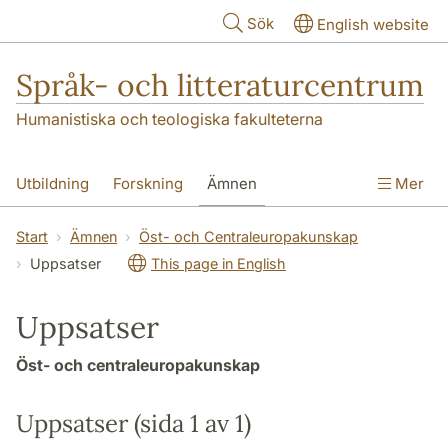
Hoppa till huvudinnehåll
Sök
English website
Språk- och litteraturcentrum
Humanistiska och teologiska fakulteterna
Utbildning
Forskning
Ämnen
Mer
SOL-husen
Kontakt
Institutionen
Start
Ämnen
Öst- och Centraleuropakunskap
Uppsatser
This page in English
översättning till svenska
Uppsatser
Öst- och centraleuropakunskap
Uppsatser (sida 1 av 1)