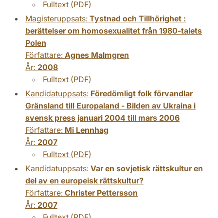
Fulltext (PDF)
Magisteruppsats:
Tystnad och Tillhörighet :
berättelser om homosexualitet från 1980-talets
Polen
Författare:
Agnes Malmgren
År:
2008
Fulltext (PDF)
Kandidatuppsats:
Föredömligt folk förvandlar
Gränsland till Europaland - Bilden av Ukraina i
svensk press januari 2004 till mars 2006
Författare:
Mi Lennhag
År:
2007
Fulltext (PDF)
Kandidatuppsats:
Var en sovjetisk rättskultur en
del av en europeisk rättskultur?
Författare:
Christer Pettersson
År:
2007
Fulltext (PDF)