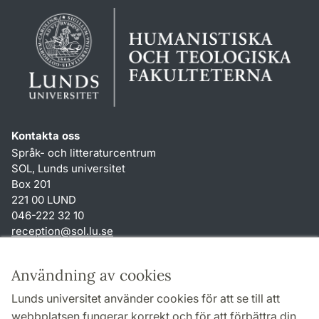
Kontakta oss
Språk- och litteraturcentrum
SOL, Lunds universitet
Box 201
221 00 LUND
046-222 32 10
reception
@
sol.lu
.
se
Genvägar
Användning av cookies
Om webbplatsen och cookies
Lunds universitet använder cookies för att se till att
Behandling av personuppgifter
webbplatsen fungerar korrekt och för att förbättra din