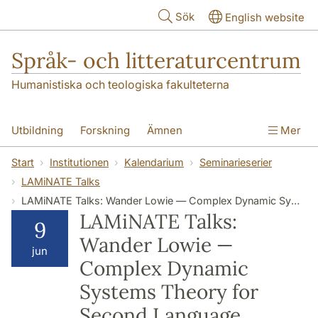
Hoppa till huvudinnehåll
Sök
English website
Språk- och litteraturcentrum
Humanistiska och teologiska fakulteterna
Utbildning
Forskning
Ämnen
Mer
SOL-husen
Kontakt
Institutionen
Start
Institutionen
Kalendarium
Seminarieserier
LAMiNATE Talks
översättning till svenska
LAMiNATE Talks: Wander Lowie — Complex Dynamic Systems Theory for Second Language Development: Where Are We Now?
LAMiNATE Talks:
9
Wander Lowie —
jun
Complex Dynamic
Systems Theory for
Second Language