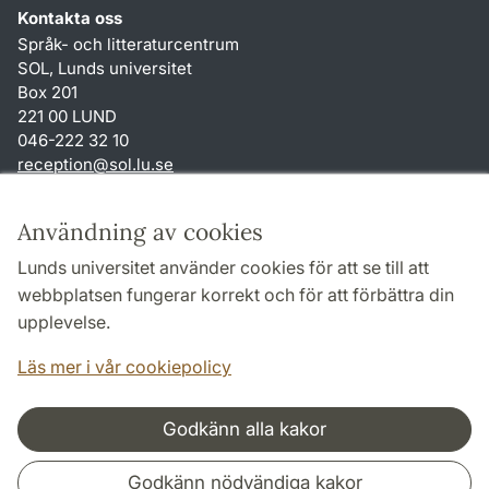
Kontakta oss
Språk- och litteraturcentrum
SOL, Lunds universitet
Box 201
221 00 LUND
046-222 32 10
reception
@
sol.lu
.
se
Genvägar
Användning av cookies
Om webbplatsen och cookies
Lunds universitet använder cookies för att se till att
Behandling av personuppgifter
webbplatsen fungerar korrekt och för att förbättra din
Tillgänglighetsredogörelse
upplevelse.
TYPO3-login
Läs mer i vår cookiepolicy
Godkänn alla kakor
Samarbeten och nätverk
Godkänn nödvändiga kakor