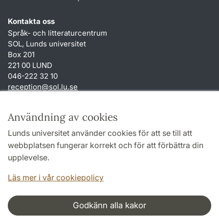
Kontakta oss
Språk- och litteraturcentrum
SOL, Lunds universitet
Box 201
221 00 LUND
046-222 32 10
reception
@
sol.lu
.
se
Genvägar
Användning av cookies
Om webbplatsen och cookies
Lunds universitet använder cookies för att se till att
Behandling av personuppgifter
webbplatsen fungerar korrekt och för att förbättra din
Tillgänglighetsredogörelse
upplevelse.
TYPO3-login
Läs mer i vår cookiepolicy
Godkänn alla kakor
Samarbeten och nätverk