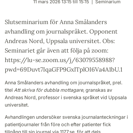
11 mars 2026 13:15 till 15:15
Seminarium
Slutseminarium för Anna Smålanders
avhandling om journalspråket. Opponent
Andreas Nord, Uppsala universitet. Obs:
Seminariet går även att följa på zoom:
https://lu-se.zoom.us/j/63079558988?
pwd=69Duvt7IqaGFP9GxlTplOI6Va4A1bU.1
Anna Smålanders avhandling om journalspråket, prel.
titel
Att skriva för dubbla mottagare
, granskas av
Andreas Nord, professor i svenska språket vid Uppsala
universitet.
Avhandlingen undersöker svenska journalanteckningar i
patientjournaler från före och efter patienter fick
tillgång till sin journal via 1177.se, för att dels