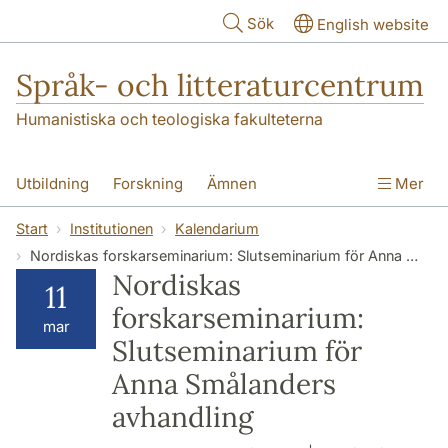
Hoppa till huvudinnehåll
Sök
English website
Språk- och litteraturcentrum
Humanistiska och teologiska fakulteterna
Utbildning
Forskning
Ämnen
Mer
SOL-husen
Kontakt
Institutionen
Start
Institutionen
Kalendarium
Nordiskas forskarseminarium: Slutseminarium för Anna Smålanders avhandling
översättning till svenska
Nordiskas
11
forskarseminarium:
mar
Slutseminarium för
Anna Smålanders
avhandling