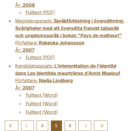
År:
2008
Fulltext (PDF)
Magisteruppsats:
Språkförbistring i översättning:
Svårigheter med att översätta franskt talspråk
och ungdomsspråk i boken "Pays de malheur!"
Författare:
Rebecka Johansson
År:
2007
Fulltext (PDF)
Kandidatuppsats:
L'interprétation de l'identité
dans Les Identités meurtrières d'Amin Maalouf
Författare:
Nadja Lindberg
År:
2007
Fulltext (Word)
Fulltext (Word)
Fulltext (Word)
4
5
6