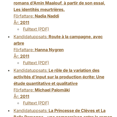
romans d’Amin Maalouf, à partir de son essai,
Les identités meurtrières.
Författare:
Nadia Naddi
År:
2011
Fulltext (PDF)
Kandidatuppsats:
Route à la campagne, avec
arbre
Författare:
Hanna Nygren
År:
2011
Fulltext (PDF)
Kandidatuppsats:
Le rôle de la variation des
activités d’input sur la production écrite: Une
étude quantitative et qualitative
Författare:
Michael Palomäki
År:
2011
Fulltext (PDF)
Kandidatuppsats:
La Princesse de Clèves et La
Belle Personne - une comparaison entre le roman