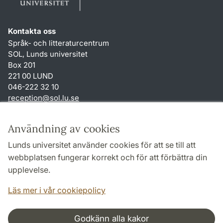
Kontakta oss
Språk- och litteraturcentrum
SOL, Lunds universitet
Box 201
221 00 LUND
046-222 32 10
reception
@
sol.lu
.
se
Genvägar
Användning av cookies
Om webbplatsen och cookies
Lunds universitet använder cookies för att se till att
Behandling av personuppgifter
webbplatsen fungerar korrekt och för att förbättra din
Tillgänglighetsredogörelse
upplevelse.
TYPO3-login
Läs mer i vår cookiepolicy
Godkänn alla kakor