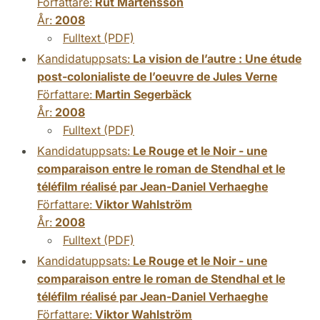
Författare:
Rut Mårtensson
År:
2008
Fulltext (PDF)
Kandidatuppsats:
La vision de l’autre : Une étude
post-colonialiste de l’oeuvre de Jules Verne
Författare:
Martin Segerbäck
År:
2008
Fulltext (PDF)
Kandidatuppsats:
Le Rouge et le Noir - une
comparaison entre le roman de Stendhal et le
téléfilm réalisé par Jean-Daniel Verhaeghe
Författare:
Viktor Wahlström
År:
2008
Fulltext (PDF)
Kandidatuppsats:
Le Rouge et le Noir - une
comparaison entre le roman de Stendhal et le
téléfilm réalisé par Jean-Daniel Verhaeghe
Författare:
Viktor Wahlström