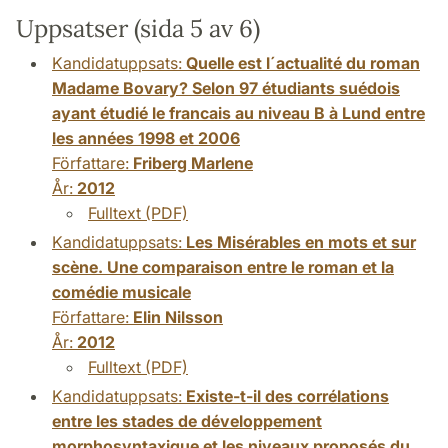
Uppsatser (sida 5 av 6)
Kandidatuppsats:
Quelle est l´actualité du roman
Madame Bovary? Selon 97 étudiants suédois
ayant étudié le francais au niveau B à Lund entre
les années 1998 et 2006
Författare:
Friberg Marlene
År:
2012
Fulltext (PDF)
Kandidatuppsats:
Les Misérables en mots et sur
scène. Une comparaison entre le roman et la
comédie musicale
Författare:
Elin Nilsson
År:
2012
Fulltext (PDF)
Kandidatuppsats:
Existe-t-il des corrélations
entre les stades de développement
morphosyntaxique et les niveaux proposés du