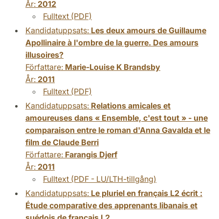
År:
2012
Fulltext (PDF)
Kandidatuppsats:
Les deux amours de Guillaume
Apollinaire à l'ombre de la guerre. Des amours
illusoires?
Författare:
Marie-Louise K Brandsby
År:
2011
Fulltext (PDF)
Kandidatuppsats:
Relations amicales et
amoureuses dans « Ensemble, c'est tout » - une
comparaison entre le roman d'Anna Gavalda et le
film de Claude Berri
Författare:
Farangis Djerf
År:
2011
Fulltext (PDF - LU/LTH-tillgång)
Kandidatuppsats:
Le pluriel en français L2 écrit :
Étude comparative des apprenants libanais et
suédois de français L2