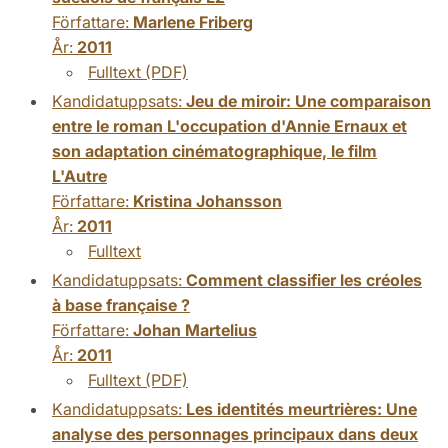
Författare:
Marlene Friberg
År:
2011
Fulltext (PDF)
Kandidatuppsats:
Jeu de miroir: Une comparaison
entre le roman L'occupation d'Annie Ernaux et
son adaptation cinématographique, le film
L'Autre
Författare:
Kristina Johansson
År:
2011
Fulltext
Kandidatuppsats:
Comment classifier les créoles
à base française ?
Författare:
Johan Martelius
År:
2011
Fulltext (PDF)
Kandidatuppsats:
Les identités meurtrières: Une
analyse des personnages principaux dans deux