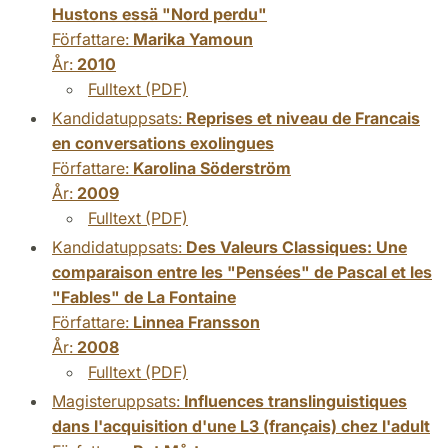
Hustons essä "Nord perdu"
Författare:
Marika Yamoun
År:
2010
Fulltext (PDF)
Kandidatuppsats:
Reprises et niveau de Francais
en conversations exolingues
Författare:
Karolina Söderström
År:
2009
Fulltext (PDF)
Kandidatuppsats:
Des Valeurs Classiques: Une
comparaison entre les "Pensées" de Pascal et les
"Fables" de La Fontaine
Författare:
Linnea Fransson
År:
2008
Fulltext (PDF)
Magisteruppsats:
Influences translinguistiques
dans l'acquisition d'une L3 (français) chez l'adult