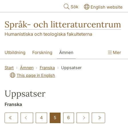
Hoppa till huvudinnehåll
Sök
English website
Språk- och litteraturcentrum
Humanistiska och teologiska fakulteterna
Utbildning
Forskning
Ämnen
Mer
SOL-husen
Kontakt
Institutionen
Start
Ämnen
Franska
Uppsatser
This page in English
översättning till svenska
Uppsatser
Franska
4
5
6