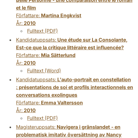
et le film
Författare:
Martina Engkvist
År:
2010
Fulltext (PDF)
Kandidatuppsats:
Une étude sur La Consolante,
Est-ce que la critique littéraire est influencée?
Författare:
Mia Sätterlund
År:
2010
Fulltext (Word)
Kandidatuppsats:
L'auto-portrait en constellation
: présentations de soi et profils interactionnels en
conversations exolingues
Författare:
Emma Valtersson
År:
2010
Fulltext (PDF)
Magisteruppsats:
Navigera i gränslandet - en
problematisk imitativ översättning av Nancy