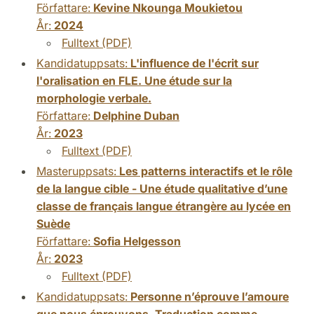
Författare:
Kevine Nkounga Moukietou
År:
2024
Fulltext (PDF)
Kandidatuppsats:
L'influence de l'écrit sur
l'oralisation en FLE. Une étude sur la
morphologie verbale.
Författare:
Delphine Duban
År:
2023
Fulltext (PDF)
Masteruppsats:
Les patterns interactifs et le rôle
de la langue cible - Une étude qualitative d’une
classe de français langue étrangère au lycée en
Suède
Författare:
Sofia Helgesson
År:
2023
Fulltext (PDF)
Kandidatuppsats:
Personne n’éprouve l’amoure
que nous éprouvons. Traduction comme