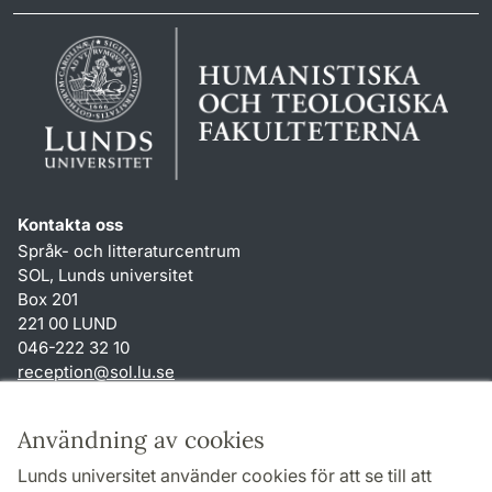
Kontakta oss
Språk- och litteraturcentrum
SOL, Lunds universitet
Box 201
221 00 LUND
046-222 32 10
reception
@
sol.lu
.
se
Genvägar
Användning av cookies
Om webbplatsen och cookies
Lunds universitet använder cookies för att se till att