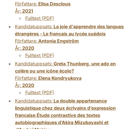
Författare:
Elisa Desclous
År:
2021
Fulltext (PDF)
Kandidatuppsats:
La joie d'apprendre des langues
étrangères - Le français au lycée suédois
Författare:
Antonia Engström
År:
2020
Fulltext (PDF)
Kandidatuppsats:
Greta Thunberg, une ado en
colère ou une icône écolo?
Författare:
Elena Kondryukova
År:
2020
Fulltext (PDF)
Kandidatuppsats:
La double appartenance
linguistique chez deux écrivains d’expression
française Étude contrastive des textes
autobiographiques d’Akira Mizubayashi et