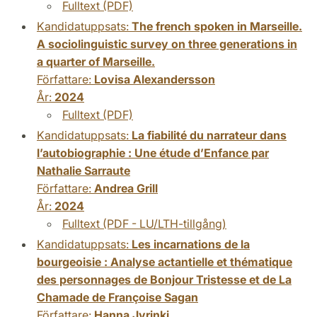
Fulltext (PDF)
Kandidatuppsats:
The french spoken in Marseille.
A sociolinguistic survey on three generations in
a quarter of Marseille.
Författare:
Lovisa Alexandersson
År:
2024
Fulltext (PDF)
Kandidatuppsats:
La fiabilité du narrateur dans
l’autobiographie : Une étude d’Enfance par
Nathalie Sarraute
Författare:
Andrea Grill
År:
2024
Fulltext (PDF - LU/LTH-tillgång)
Kandidatuppsats:
Les incarnations de la
bourgeoisie : Analyse actantielle et thématique
des personnages de Bonjour Tristesse et de La
Chamade de Françoise Sagan
Författare:
Hanna Jyrinki