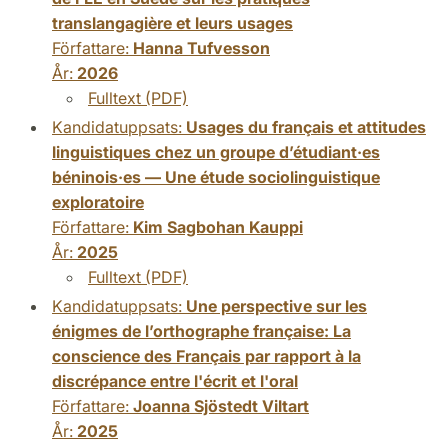
translangagière et leurs usages
Författare:
Hanna Tufvesson
År:
2026
Fulltext (PDF)
Kandidatuppsats:
Usages du français et attitudes
linguistiques chez un groupe d’étudiant·es
béninois·es — Une étude sociolinguistique
exploratoire
Författare:
Kim Sagbohan Kauppi
År:
2025
Fulltext (PDF)
Kandidatuppsats:
Une perspective sur les
énigmes de l’orthographe française: La
conscience des Français par rapport à la
discrépance entre l'écrit et l'oral
Författare:
Joanna Sjöstedt Viltart
År:
2025