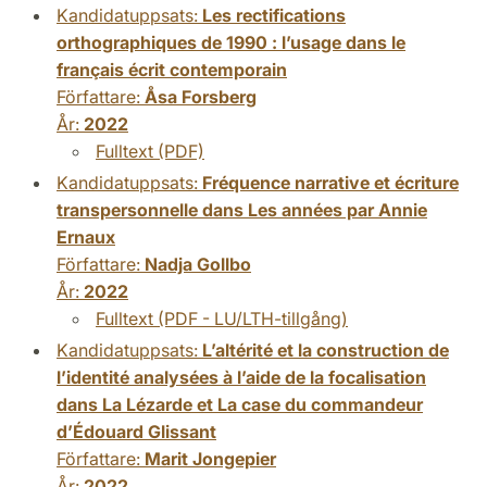
Kandidatuppsats:
Les rectifications
orthographiques de 1990 : l’usage dans le
français écrit contemporain
Författare:
Åsa Forsberg
År:
2022
Fulltext (PDF)
Kandidatuppsats:
Fréquence narrative et écriture
transpersonnelle dans Les années par Annie
Ernaux
Författare:
Nadja Gollbo
År:
2022
Fulltext (PDF - LU/LTH-tillgång)
Kandidatuppsats:
L’altérité et la construction de
l’identité analysées à l’aide de la focalisation
dans La Lézarde et La case du commandeur
d’Édouard Glissant
Författare:
Marit Jongepier
År:
2022