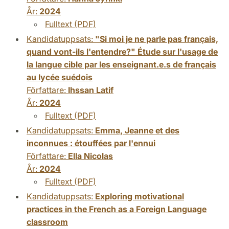
År:
2024
Fulltext (PDF)
Kandidatuppsats:
"Si moi je ne parle pas français,
quand vont-ils l'entendre?" Étude sur l'usage de
la langue cible par les enseignant.e.s de français
au lycée suédois
Författare:
Ihssan Latif
År:
2024
Fulltext (PDF)
Kandidatuppsats:
Emma, Jeanne et des
inconnues : étouffées par l'ennui
Författare:
Ella Nicolas
År:
2024
Fulltext (PDF)
Kandidatuppsats:
Exploring motivational
practices in the French as a Foreign Language
classroom