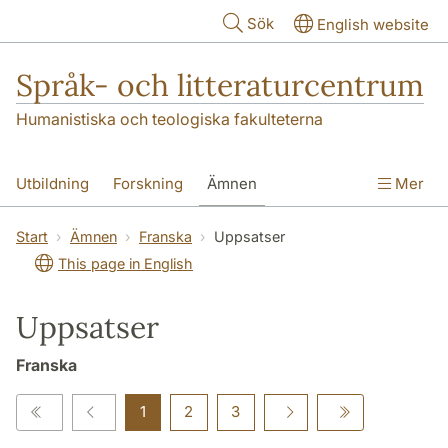
Hoppa till huvudinnehåll
Sök
English website
Språk- och litteraturcentrum
Humanistiska och teologiska fakulteterna
Utbildning
Forskning
Ämnen
Mer
SOL-husen
Kontakt
Institutionen
Start
Ämnen
Franska
Uppsatser
This page in English
översättning till svenska
Uppsatser
Franska
1
2
3