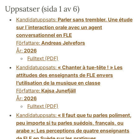
Uppsatser (sida 1 av 6)
Kandidatuppsats:
Parler sans trembler. Une étude
sur l´interaction orale avec un agent
conversationnel en FLE
Författare:
Andreas Jelvefors
År:
2026
Fulltext (PDF)
Kandidatuppsats:
« Chanter à tue-tête ! » Les
attitudes des enseignants de FLE envers
l’utilisation de la musique en classe
Författare:
Kajsa Junefjäll
År:
2026
Fulltext (PDF)
Kandidatuppsats:
« Il faut que tu parles poliment,
peu importe si tu parles suédois, français, ou
arabe »: Les perceptions de quatre enseignants
de FLE en Suède sur les pratiques