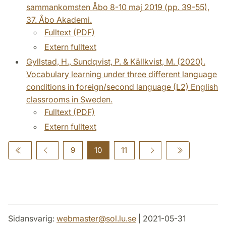
sammankomsten Åbo 8-10 maj 2019 (pp. 39-55),
37. Åbo Akademi.
Fulltext (PDF)
Extern fulltext
Gyllstad, H., Sundqvist, P. & Källkvist, M. (2020).
Vocabulary learning under three different language
conditions in foreign/second language (L2) English
classrooms in Sweden.
Fulltext (PDF)
Extern fulltext
9
10
11
Sidansvarig:
webmaster
@
sol.lu
.
se
| 2021-05-31