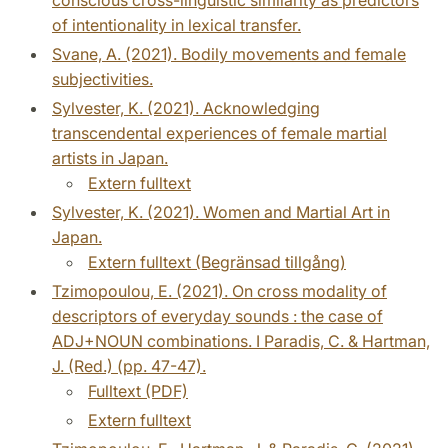
of intentionality in lexical transfer.
Svane, A. (2021). Bodily movements and female
subjectivities.
Sylvester, K. (2021). Acknowledging
transcendental experiences of female martial
artists in Japan.
Extern fulltext
Sylvester, K. (2021). Women and Martial Art in
Japan.
Extern fulltext (Begränsad tillgång)
Tzimopoulou, E. (2021). On cross modality of
descriptors of everyday sounds : the case of
ADJ+NOUN combinations. I Paradis, C. & Hartman,
J. (Red.) (pp. 47-47).
Fulltext (PDF)
Extern fulltext