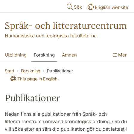
Hoppa till huvudinnehåll
Sök
English website
Språk- och litteraturcentrum
Humanistiska och teologiska fakulteterna
Utbildning
Forskning
Ämnen
Mer
SOL-husen
Kontakt
Institutionen
Start
Forskning
Publikationer
This page in English
översättning till svenska
Publikationer
Nedan finns alla publikationer från Språk- och
litteraturcentrum i omvänd kronologisk ordning. Om du
vill söka efter en särsklid publikation gör du det lättast i