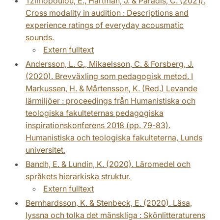
Tzimopoulou, E., Hartman, J. & Paradis, C. (2021).
Cross modality in audition : Descriptions and
experience ratings of everyday acousmatic
sounds.
Extern fulltext
Andersson, L. G., Mikaelsson, C. & Forsberg, J.
(2020). Brevväxling som pedagogisk metod. I
Markussen, H. & Mårtensson, K. (Red.) Levande
lärmiljöer : proceedings från Humanistiska och
teologiska fakulteternas pedagogiska
inspirationskonferens 2018 (pp. 79-83).
Humanistiska och teologiska fakulteterna, Lunds
universitet.
Bandh, E. & Lundin, K. (2020). Läromedel och
språkets hierarkiska struktur.
Extern fulltext
Bernhardsson, K. & Stenbeck, E. (2020). Läsa,
lyssna och tolka det mänskliga : Skönlitteraturens