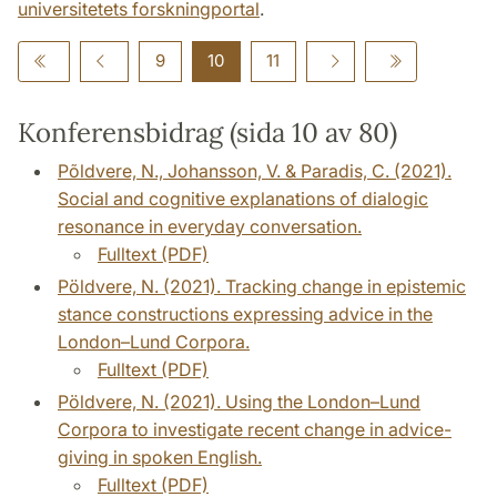
universitetets forskningportal
.
9
10
11
Konferensbidrag (sida 10 av 80)
Põldvere, N., Johansson, V. & Paradis, C. (2021).
Social and cognitive explanations of dialogic
resonance in everyday conversation.
Fulltext (PDF)
Pöldvere, N. (2021). Tracking change in epistemic
stance constructions expressing advice in the
London–Lund Corpora.
Fulltext (PDF)
Pöldvere, N. (2021). Using the London–Lund
Corpora to investigate recent change in advice-
giving in spoken English.
Fulltext (PDF)