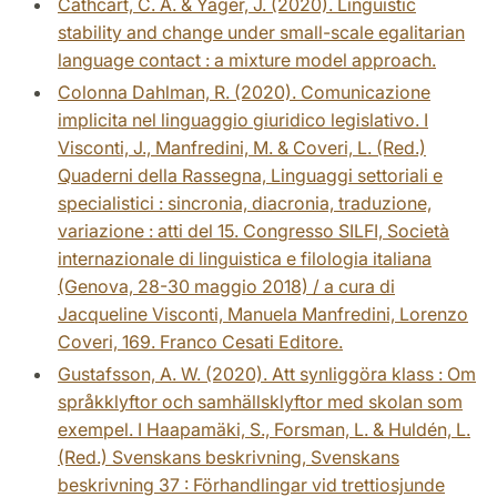
Cathcart, C. A. & Yager, J. (2020). Linguistic
stability and change under small-scale egalitarian
language contact : a mixture model approach.
Colonna Dahlman, R. (2020). Comunicazione
implicita nel linguaggio giuridico legislativo. I
Visconti, J., Manfredini, M. & Coveri, L. (Red.)
Quaderni della Rassegna, Linguaggi settoriali e
specialistici : sincronia, diacronia, traduzione,
variazione : atti del 15. Congresso SILFI, Società
internazionale di linguistica e filologia italiana
(Genova, 28-30 maggio 2018) / a cura di
Jacqueline Visconti, Manuela Manfredini, Lorenzo
Coveri, 169. Franco Cesati Editore.
Gustafsson, A. W. (2020). Att synliggöra klass : Om
språkklyftor och samhällsklyftor med skolan som
exempel. I Haapamäki, S., Forsman, L. & Huldén, L.
(Red.) Svenskans beskrivning, Svenskans
beskrivning 37 : Förhandlingar vid trettiosjunde