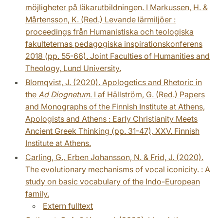
möjligheter på läkarutbildningen. I Markussen, H. &
Mårtensson, K. (Red.) Levande lärmiljöer :
proceedings från Humanistiska och teologiska
fakulteternas pedagogiska inspirationskonferens
2018 (pp. 55-66). Joint Faculties of Humanities and
Theology, Lund University.
Blomqvist, J. (2020). Apologetics and Rhetoric in
the
Ad Diognetum
. I af Hällström, G. (Red.) Papers
and Monographs of the Finnish Institute at Athens,
Apologists and Athens : Early Christianity Meets
Ancient Greek Thinking (pp. 31-47), XXV. Finnish
Institute at Athens.
Carling, G., Erben Johansson, N. & Frid, J. (2020).
The evolutionary mechanisms of vocal iconicity. : A
study on basic vocabulary of the Indo-European
family.
Extern fulltext