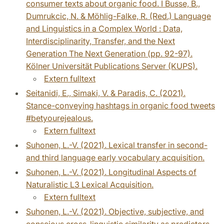
consumer texts about organic food. I Busse, B.,
Dumrukcic, N. & Möhlig-Falke, R. (Red.) Language
and Linguistics in a Complex World : Data,
Interdisciplinarity, Transfer, and the Next
Generation The Next Generation (pp. 92-97).
Kölner Universität Publications Server (KUPS).
Extern fulltext
Seitanidi, E., Simaki, V. & Paradis, C. (2021).
Stance-conveying hashtags in organic food tweets
#betyourejealous.
Extern fulltext
Suhonen, L.-V. (2021). Lexical transfer in second-
and third language early vocabulary acquisition.
Suhonen, L.-V. (2021). Longitudinal Aspects of
Naturalistic L3 Lexical Acquisition.
Extern fulltext
Suhonen, L.-V. (2021). Objective, subjective, and
conscious cross-linguistic similarity as predictors