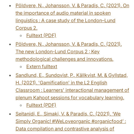
Pöldvere, N., Johansson, V. & Paradis, C. (2021). On
the importance of audio material in spoken
linguistics : A case study of the London–Lund
Corpus 2.
Fulltext (PDF)
Pöldvere, N., Johansson, V. & Paradis, C. (2021).
The new London-Lund Corpus 2 : Key
methodological challenges and innovations.
Extern fulltext
Sandlund, E., Sundqvist, P., Källkvist, M. & Gyllstad,
H. (2021). 'Gamification' in the L2 English
Classroom : Learners' interactional management of
plenum Kahoot sessions for vocabulary learning.
Fulltext (PDF)
Seitanidi, E., Simaki, V. & Paradis, C. (2021). ‘We
Simply Organic! #WeLoveorganic #organicfood’ :
Data compilation and contrastive analysis of