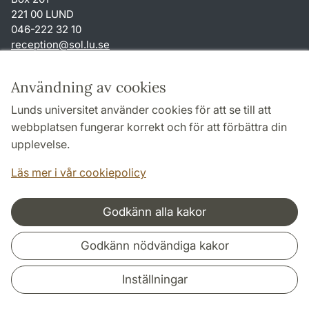
221 00 LUND
046-222 32 10
reception
@
sol.lu
.
se
Genvägar
Användning av cookies
Om webbplatsen och cookies
Lunds universitet använder cookies för att se till att
Behandling av personuppgifter
webbplatsen fungerar korrekt och för att förbättra din
Tillgänglighetsredogörelse
upplevelse.
TYPO3-login
Läs mer i vår cookiepolicy
Godkänn alla kakor
Samarbeten och nätverk
Godkänn nödvändiga kakor
Inställningar