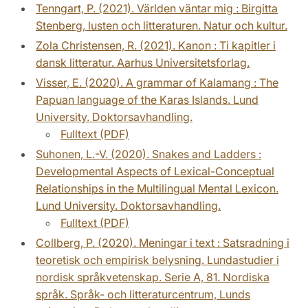
Tenngart, P. (2021). Världen väntar mig : Birgitta
Stenberg, lusten och litteraturen. Natur och kultur.
Zola Christensen, R. (2021). Kanon : Ti kapitler i
dansk litteratur. Aarhus Universitetsforlag.
Visser, E. (2020). A grammar of Kalamang : The
Papuan language of the Karas Islands. Lund
University. Doktorsavhandling.
Fulltext (PDF)
Suhonen, L.-V. (2020). Snakes and Ladders :
Developmental Aspects of Lexical-Conceptual
Relationships in the Multilingual Mental Lexicon.
Lund University. Doktorsavhandling.
Fulltext (PDF)
Collberg, P. (2020). Meningar i text : Satsradning i
teoretisk och empirisk belysning. Lundastudier i
nordisk språkvetenskap. Serie A, 81. Nordiska
språk. Språk- och litteraturcentrum, Lunds