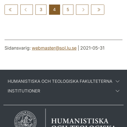
3
4
5
Sidansvarig:
webmaster
@
sol.lu
.
se
| 2021-05-31
HUMANISTISKA OCH TEOLOGISKA FAKULTETERNA
INSTITUTIONER