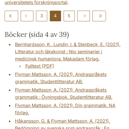
universitetets forskningportal
.
3
4
5
Böcker (sida 4 av 39)
Bernhardsson, K., Lundin, I. & Stenbeck, E. (2021).
Litteratur och läkekonst : Nio seminarier i
medicinsk humaniora. Makadam förlag.
Fulltext (PDF)
Flyman Mattsson, A. (2021). Andraspråkets
grammatik. Studentlitteratur AB.
Flyman Mattsson, A. (2021). Andraspråkets
grammatik : Övningsbok. Studentlitteratur AB.
Flyman Mattsson, A. (2021). Din grammatik. NA
förlag.
Håkansson, G. & Flyman Mattsson, A. (2021).
Bedömning av svenska som andraspråk : En