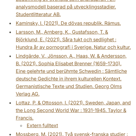
analysmodell baserad på utvecklingsstadier.
Studentlitteratur AB.
Kaminsky, I. (2021). De dövas republik. Rámus.
Larsson, M., Arnberg, K., Gustafsson, T. &
Björklund, E. (2021). Såra tukt och sedlighet :
Hundra år av pornografi i Sverige. Natur och kultur.
Lindgärde, V., Jönsson, A., Haas, W. & Andersson,
B. (2021). Sophia Elisabet Brenner (1659-1730).
Eine gelehrte und berühmte Schwedin : Sämtliche
deutsche Gedichte in ihrem kulturellen Kontext.
Germanistische Texte und Studien. Georg Olms
Verlag AG.
Lottaz, P. & Ottosson, I. (2021). Sweden, Japan, and
the Long Second World War : 1931-1945. Taylor &
Francis.
Extern fulltext
Mossberg, M. (2021). Två svensk-franska studier :