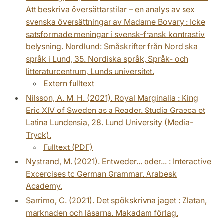
Att beskriva översättarstilar – en analys av sex
svenska översättningar av Madame Bovary : Icke
satsformade meningar i svensk-fransk kontrastiv
belysning. Nordlund: Småskrifter från Nordiska
språk i Lund, 35. Nordiska språk, Språk- och
litteraturcentrum, Lunds universitet.
Extern fulltext
Nilsson, A. M. H. (2021). Royal Marginalia : King
Eric XIV of Sweden as a Reader. Studia Graeca et
Latina Lundensia, 28. Lund University (Media-
Tryck).
Fulltext (PDF)
Nystrand, M. (2021). Entweder... oder... : Interactive
Excercises to German Grammar. Arabesk
Academy.
Sarrimo, C. (2021). Det spökskrivna jaget : Zlatan,
marknaden och läsarna. Makadam förlag.