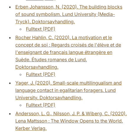
Erben Johansson, N. (2020). The building blocks
of sound symbolism. Lund University (Media-
Tryck). Doktorsavhandling.
Fulltext (PDF)
Rocher Hahlin, C. (2020). La motivation et le
concept de soi : Regards croisés de l'élève et de
l'enseignant de français langue étrangère en
Suède. Études romanes de Lund.
Doktorsavhandling.
Fulltext (PDF)
Yager, J. (2020). Small-scale multilingualism and
language contact in egalitarian foragers. Lund
University. Doktorsavhandling.
Fulltext (PDF)
Andersson, L. G., Nilsson, J. P. & Wiberg, C. (2020).
Lena Mattsson : The Window Opens to the World.
Kerber Verlag.