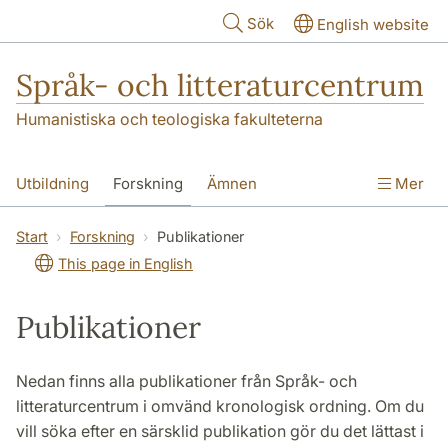
Hoppa till huvudinnehåll
Sök
English website
Språk- och litteraturcentrum
Humanistiska och teologiska fakulteterna
Utbildning
Forskning
Ämnen
Mer
SOL-husen
Kontakt
Institutionen
Start
Forskning
Publikationer
This page in English
översättning till svenska
Publikationer
Nedan finns alla publikationer från Språk- och
litteraturcentrum i omvänd kronologisk ordning. Om du
vill söka efter en särsklid publikation gör du det lättast i