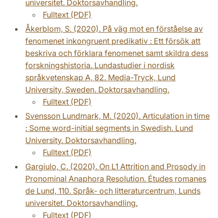
universitet. Doktorsavhandling.
Fulltext (PDF)
Åkerblom, S. (2020). På väg mot en förståelse av
fenomenet inkongruent predikativ : Ett försök att
beskriva och förklara fenomenet samt skildra dess
forskningshistoria. Lundastudier i nordisk
språkvetenskap A, 82. Media-Tryck, Lund
University, Sweden. Doktorsavhandling.
Fulltext (PDF)
Svensson Lundmark, M. (2020). Articulation in time
: Some word-initial segments in Swedish. Lund
University. Doktorsavhandling.
Fulltext (PDF)
Gargiulo, C. (2020). On L1 Attrition and Prosody in
Pronominal Anaphora Resolution. Études romanes
de Lund, 110. Språk- och litteraturcentrum, Lunds
universitet. Doktorsavhandling.
Fulltext (PDF)