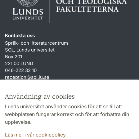
Kontakta oss
Språk- och litteraturcentrum
SOL, Lunds universitet
Box 201
221 00 LUND
046-222 32 10
reception
@
sol.lu
.
se
Genvägar
Användning av cookies
Om webbplatsen och cookies
Lunds universitet använder cookies för att se till att
Behandling av personuppgifter
webbplatsen fungerar korrekt och för att förbättra din
Tillgänglighetsredogörelse
upplevelse.
TYPO3-login
Läs mer i vår cookiepolicy