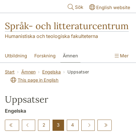
Hoppa till huvudinnehåll
Sök
English website
Språk- och litteraturcentrum
Humanistiska och teologiska fakulteterna
Utbildning
Forskning
Ämnen
Mer
SOL-husen
Kontakt
Institutionen
Start
Ämnen
Engelska
Uppsatser
This page in English
översättning till svenska
Uppsatser
Engelska
2
3
4