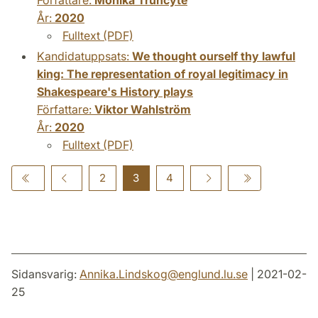
År:
2020
Fulltext (PDF)
Kandidatuppsats:
We thought ourself thy lawful
king: The representation of royal legitimacy in
Shakespeare's History plays
Författare:
Viktor Wahlström
År:
2020
Fulltext (PDF)
2
3
4
Sidansvarig:
Annika.Lindskog
@
englund.lu
.
se
| 2021-02-
25