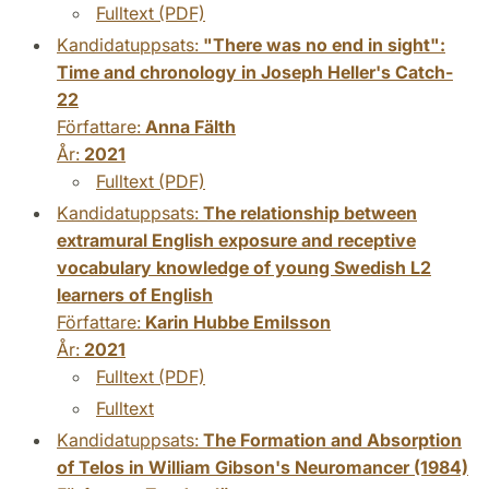
Fulltext (PDF)
Kandidatuppsats:
"There was no end in sight":
Time and chronology in Joseph Heller's Catch-
22
Författare:
Anna Fälth
År:
2021
Fulltext (PDF)
Kandidatuppsats:
The relationship between
extramural English exposure and receptive
vocabulary knowledge of young Swedish L2
learners of English
Författare:
Karin Hubbe Emilsson
År:
2021
Fulltext (PDF)
Fulltext
Kandidatuppsats:
The Formation and Absorption
of Telos in William Gibson's Neuromancer (1984)