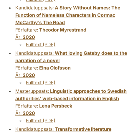
Kandidatuppsats:
A Story Without Names: The
Function of Nameless Characters in Cormac
McCarthy’s The Road
Författare:
Theodor Myrestrand
År:
2020
Fulltext (PDF)
Kandidatuppsats:
What loving Gatsby does to the
narration of a novel
Författare:
Elna Olofsson
År:
2020
Fulltext (PDF)
Masteruppsats:
Linguistic approaches to Swedish
authorities' web-based information in English
Författare:
Lena Persbeck
År:
2020
Fulltext (PDF)
Kandidatuppsats:
Transformative literature