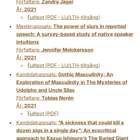
Författare:
Zandra Jäger
År:
2021
Fulltext (PDF - LU/LTH-tillgång)
Masteruppsats:
The power of slurs in reported
speech: A survey-based study of native speaker
intuitions
Författare:
Jennifer Melckersson
År:
2021
Fulltext (PDF - LU/LTH-tillgång)
Kandidatuppsats:
Gothic Masculinity: An
Exploration of Masculinity in The Mysteries of
Udolpho and Uncle Silas
Författare:
Tobias Norén
År:
2021
Fulltext (PDF)
Kandidatuppsats:
“A sickness that could kill a
dozen pigs in a single day”: An ecocritical
approach to Kazuo Ishiguro’s The Buried Giant