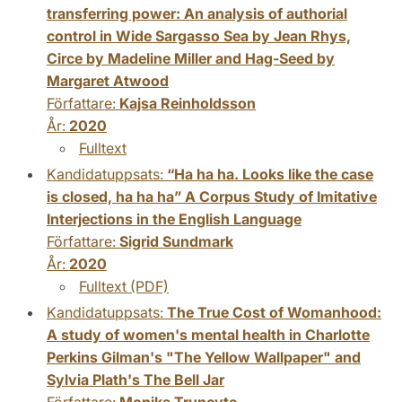
transferring power: An analysis of authorial
control in Wide Sargasso Sea by Jean Rhys,
Circe by Madeline Miller and Hag-Seed by
Margaret Atwood
Författare:
Kajsa Reinholdsson
År:
2020
Fulltext
Kandidatuppsats:
“Ha ha ha. Looks like the case
is closed, ha ha ha” A Corpus Study of Imitative
Interjections in the English Language
Författare:
Sigrid Sundmark
År:
2020
Fulltext (PDF)
Kandidatuppsats:
The True Cost of Womanhood:
A study of women's mental health in Charlotte
Perkins Gilman's "The Yellow Wallpaper" and
Sylvia Plath's The Bell Jar
Författare:
Monika Truncyte