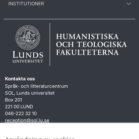
INSTITUTIONER
Kontakta oss
Språk- och litteraturcentrum
SOL, Lunds universitet
Box 201
221 00 LUND
046-222 32 10
reception
@
sol.lu
.
se
Genvägar