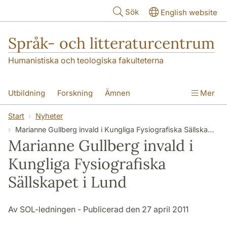
Hoppa till huvudinnehåll
Sök
English website
Språk- och litteraturcentrum
Humanistiska och teologiska fakulteterna
Utbildning
Forskning
Ämnen
Mer
SOL-husen
Kontakt
Institutionen
Start
Nyheter
Marianne Gullberg invald i Kungliga Fysiografiska Sällskapet i Lund
översättning till svenska
Marianne Gullberg invald i
Kungliga Fysiografiska
Sällskapet i Lund
Av SOL-ledningen - Publicerad den 27 april 2011