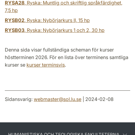
RYSA28
, Ryska: Muntlig och skriftlig språkfärdighet,
7,5 hp
RYSB02
, Ryska: Nybörjarkurs II,
15 hp
RYSB03
, Ryska: Nybörjarkurs 1 och 2,
30 hp
Denna sida visar fullständiga scheman för kurser
höstterminen 2026. För en lista över terminens samtliga
kurser se
kurser terminsvis
.
Sidansvarig:
webmaster
@
sol.lu
.
se
| 2024-02-08
HUMANISTISKA OCH TEOLOGISKA FAKULTETERNA