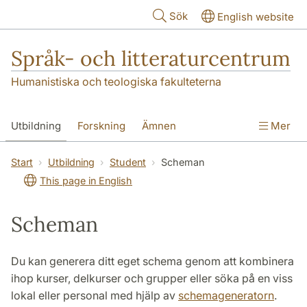
Hoppa till huvudinnehåll
Sök
English website
Språk- och litteraturcentrum
Humanistiska och teologiska fakulteterna
Utbildning
Forskning
Ämnen
Mer
SOL-husen
Kontakt
Institutionen
Start
Utbildning
Student
Scheman
This page in English
översättning till svenska
Scheman
Du kan generera ditt eget schema genom att kombinera
ihop kurser, delkurser och grupper eller söka på en viss
lokal eller personal med hjälp av
schemageneratorn
.