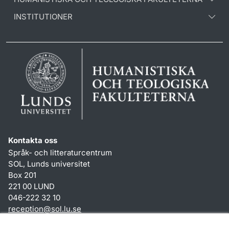
INSTITUTIONER
Kontakta oss
Språk- och litteraturcentrum
SOL, Lunds universitet
Box 201
221 00 LUND
046-222 32 10
reception
@
sol.lu
.
se