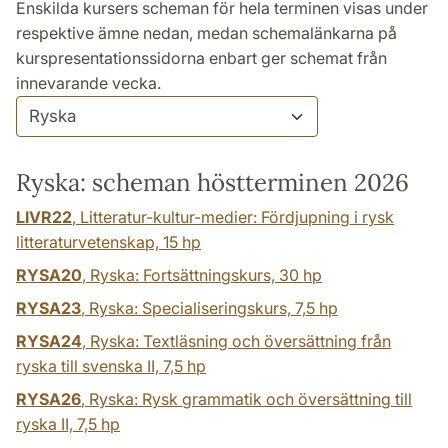
Enskilda kursers scheman för hela terminen visas under
respektive ämne nedan, medan schemalänkarna på
kurspresentationssidorna enbart ger schemat från
innevarande vecka.
Ryska: scheman höstterminen 2026
LIVR22
, Litteratur-kultur-medier: Fördjupning i rysk
litteraturvetenskap,
15 hp
RYSA20
, Ryska: Fortsättningskurs,
30 hp
RYSA23
, Ryska: Specialiseringskurs,
7,5 hp
RYSA24
, Ryska: Textläsning och översättning från
ryska till svenska II,
7,5 hp
RYSA26
, Ryska: Rysk grammatik och översättning till
ryska II,
7,5 hp