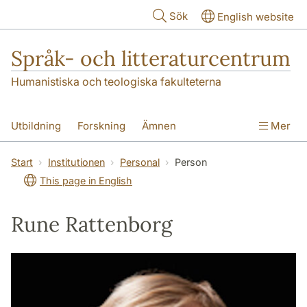
Hoppa till huvudinnehåll
Sök
English website
Språk- och litteraturcentrum
Humanistiska och teologiska fakulteterna
Utbildning
Forskning
Ämnen
Mer
SOL-husen
Kontakt
Institutionen
Start
Institutionen
Personal
Person
This page in English
översättning till svenska
Rune Rattenborg