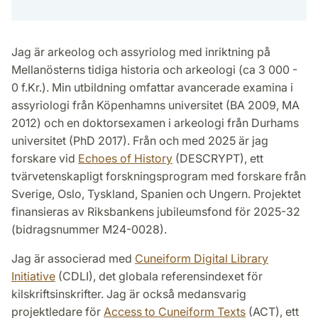
Jag är arkeolog och assyriolog med inriktning på
Mellanösterns tidiga historia och arkeologi (ca 3 000 -
0 f.Kr.). Min utbildning omfattar avancerade examina i
assyriologi från Köpenhamns universitet (BA 2009, MA
2012) och en doktorsexamen i arkeologi från Durhams
universitet (PhD 2017). Från och med 2025 är jag
forskare vid
Echoes of History
(DESCRYPT), ett
tvärvetenskapligt forskningsprogram med forskare från
Sverige, Oslo, Tyskland, Spanien och Ungern. Projektet
finansieras av Riksbankens jubileumsfond för 2025-32
(bidragsnummer M24-0028).
Jag är associerad med
Cuneiform Digital Library
Initiative
(CDLI), det globala referensindexet för
kilskriftsinskrifter. Jag är också medansvarig
projektledare för
Access to Cuneiform Texts
(ACT), ett