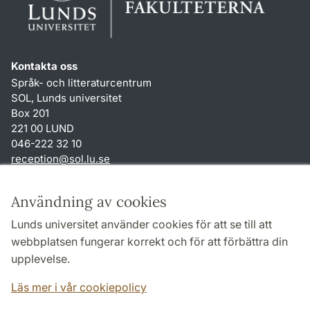
Kontakta oss
Språk- och litteraturcentrum
SOL, Lunds universitet
Box 201
221 00 LUND
046-222 32 10
reception
@
sol.lu
.
se
Genvägar
Användning av cookies
Om webbplatsen och cookies
Lunds universitet använder cookies för att se till att
Behandling av personuppgifter
webbplatsen fungerar korrekt och för att förbättra din
Tillgänglighetsredogörelse
upplevelse.
TYPO3-login
Läs mer i vår cookiepolicy