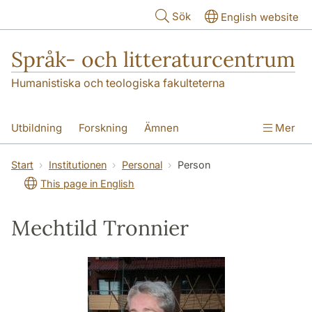
Hoppa till huvudinnehåll
Sök
English website
Språk- och litteraturcentrum
Humanistiska och teologiska fakulteterna
Utbildning
Forskning
Ämnen
Mer
SOL-husen
Kontakt
Institutionen
Start
Institutionen
Personal
Person
This page in English
översättning till svenska
Mechtild Tronnier