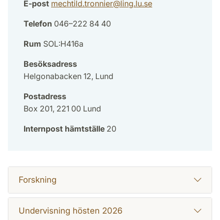
E-post
mechtild.tronnier
@
ling.lu
.
se
Telefon
046–222 84 40
Rum
SOL:H416a
Besöksadress
Helgonabacken 12, Lund
Postadress
Box 201, 221 00 Lund
Internpost hämtställe
20
Forskning
Undervisning hösten 2026