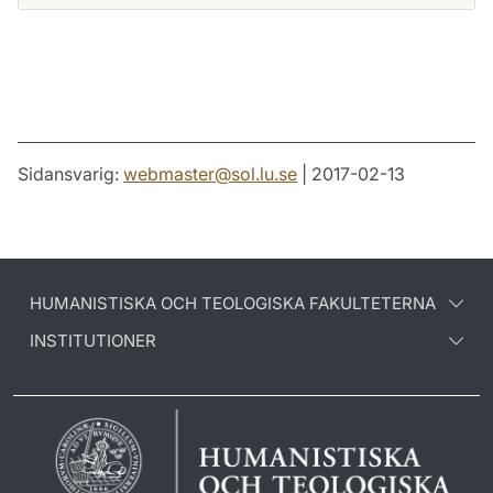
Sidansvarig:
webmaster
@
sol.lu
.
se
| 2017-02-13
HUMANISTISKA OCH TEOLOGISKA FAKULTETERNA
INSTITUTIONER