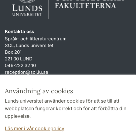
Kontakta oss
Språk- och litteraturcentrum
SOL, Lunds universitet
Box 201
221 00 LUND
046-222 32 10
reception
@
sol.lu
.
se
Genvägar
Användning av cookies
Om webbplatsen och cookies
Lunds universitet använder cookies för att se till att
Behandling av personuppgifter
webbplatsen fungerar korrekt och för att förbättra din
Tillgänglighetsredogörelse
upplevelse.
TYPO3-login
Läs mer i vår cookiepolicy