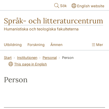
Hoppa till huvudinnehåll
Sök
English website
Språk- och litteraturcentrum
Humanistiska och teologiska fakulteterna
Utbildning
Forskning
Ämnen
Mer
SOL-husen
Kontakt
Institutionen
Start
Institutionen
Personal
Person
This page in English
översättning till svenska
Person