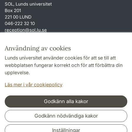
SOL, Lunds universitet
Box 201
221 00 LUND
046-222 32 10
reception
@
sol.lu
.
se
Genvägar
Användning av cookies
Om webbplatsen och cookies
Lunds universitet använder cookies för att se till att
Behandling av personuppgifter
webbplatsen fungerar korrekt och för att förbättra din
Tillgänglighetsredogörelse
upplevelse.
TYPO3-login
Läs mer i vår cookiepolicy
Godkänn alla kakor
Samarbeten och nätverk
Godkänn nödvändiga kakor
Inställningar