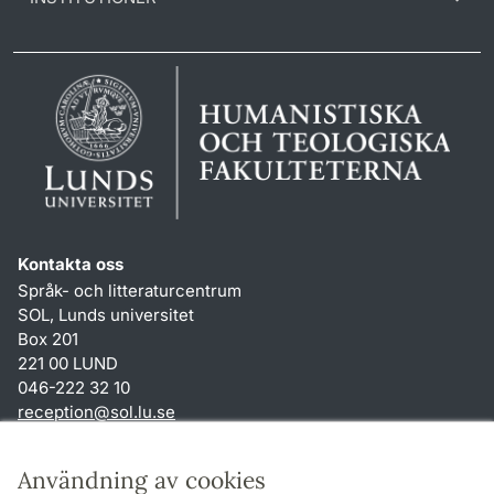
Kontakta oss
Språk- och litteraturcentrum
SOL, Lunds universitet
Box 201
221 00 LUND
046-222 32 10
reception
@
sol.lu
.
se
Genvägar
Användning av cookies