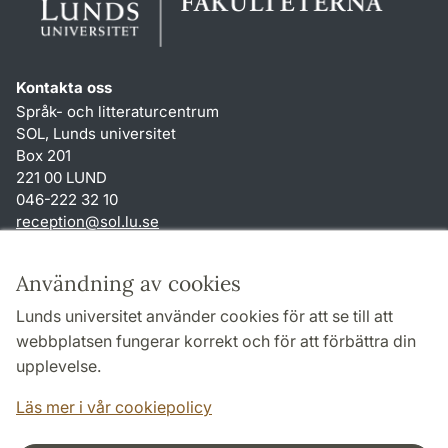
Kontakta oss
Språk- och litteraturcentrum
SOL, Lunds universitet
Box 201
221 00 LUND
046-222 32 10
reception
@
sol.lu
.
se
Genvägar
Användning av cookies
Om webbplatsen och cookies
Lunds universitet använder cookies för att se till att
Behandling av personuppgifter
webbplatsen fungerar korrekt och för att förbättra din
Tillgänglighetsredogörelse
upplevelse.
TYPO3-login
Läs mer i vår cookiepolicy