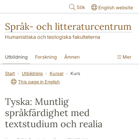
Hoppa till huvudinnehåll
Sök
English website
Språk- och litteraturcentrum
Humanistiska och teologiska fakulteterna
Utbildning
Forskning
Ämnen
Mer
SOL-husen
Kontakt
Institutionen
Start
Utbildning
Kurser
Kurs
This page in English
översättning till svenska
Tyska: Muntlig
språkfärdighet med
textstudium och realia