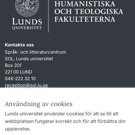
Kontakta oss
Språk- och litteraturcentrum
SOL, Lunds universitet
Box 201
221 00 LUND
046-222 32 10
reception
@
sol.lu
.
se
Genvägar
Användning av cookies
Om webbplatsen och cookies
Lunds universitet använder cookies för att se till att
Behandling av personuppgifter
webbplatsen fungerar korrekt och för att förbättra din
Tillgänglighetsredogörelse
upplevelse.