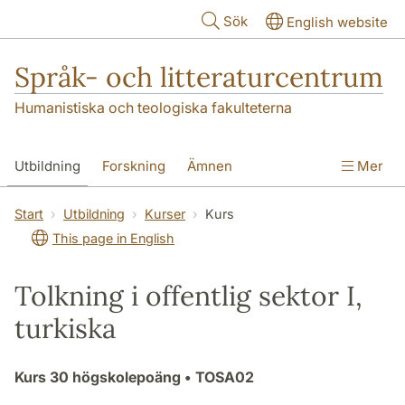
Hoppa till huvudinnehåll
Sök
English website
Språk- och litteraturcentrum
Humanistiska och teologiska fakulteterna
Utbildning
Forskning
Ämnen
Mer
SOL-husen
Kontakt
Institutionen
Start
Utbildning
Kurser
Kurs
This page in English
översättning till svenska
Tolkning i offentlig sektor I,
turkiska
Kurs
30 högskolepoäng
• TOSA02