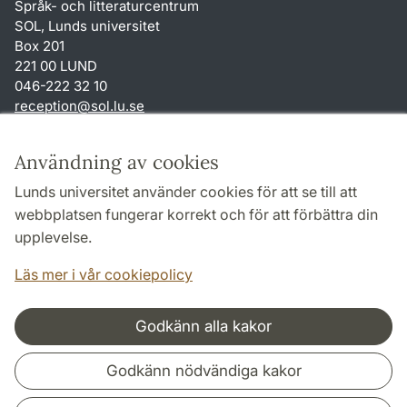
Språk- och litteraturcentrum
SOL, Lunds universitet
Box 201
221 00 LUND
046-222 32 10
reception
@
sol.lu
.
se
Genvägar
Användning av cookies
Om webbplatsen och cookies
Lunds universitet använder cookies för att se till att
Behandling av personuppgifter
webbplatsen fungerar korrekt och för att förbättra din
Tillgänglighetsredogörelse
upplevelse.
TYPO3-login
Läs mer i vår cookiepolicy
Godkänn alla kakor
Samarbeten och nätverk
Godkänn nödvändiga kakor