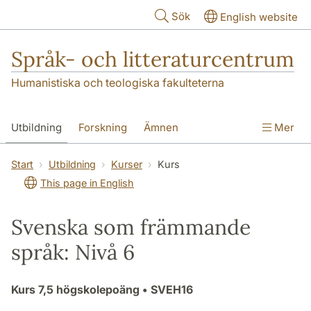
Hoppa till huvudinnehåll
Sök
English website
Språk- och litteraturcentrum
Humanistiska och teologiska fakulteterna
Utbildning
Forskning
Ämnen
Mer
SOL-husen
Kontakt
Institutionen
Start
Utbildning
Kurser
Kurs
This page in English
översättning till svenska
Svenska som främmande
språk: Nivå 6
Kurs
7,5 högskolepoäng
• SVEH16