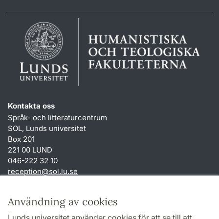
Kontakta oss
Språk- och litteraturcentrum
SOL, Lunds universitet
Box 201
221 00 LUND
046-222 32 10
reception
@
sol.lu
.
se
Genvägar
Användning av cookies
Om webbplatsen och cookies
Lunds universitet använder cookies för att se till att