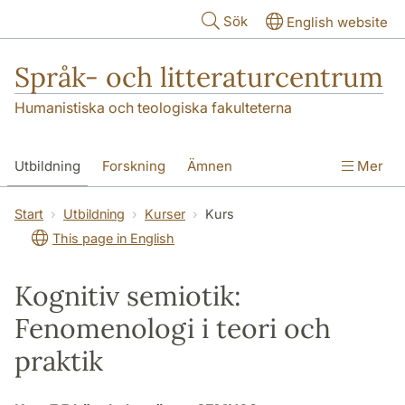
Hoppa till huvudinnehåll
Sök
English website
Språk- och litteraturcentrum
Humanistiska och teologiska fakulteterna
Utbildning
Forskning
Ämnen
Mer
SOL-husen
Kontakt
Institutionen
Start
Utbildning
Kurser
Kurs
This page in English
översättning till svenska
Kognitiv semiotik:
Fenomenologi i teori och
praktik