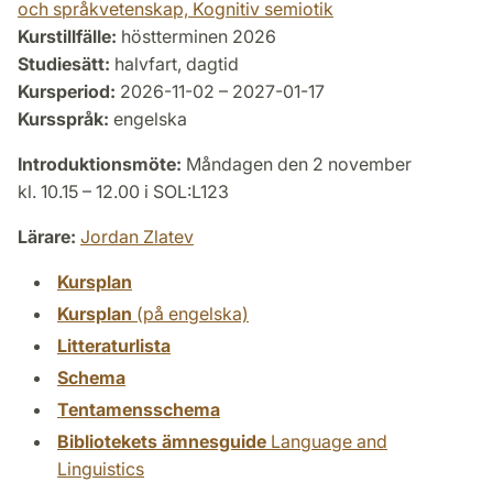
och språkvetenskap, Kognitiv semiotik
Kurstillfälle:
höstterminen 2026
Studiesätt:
halvfart, dagtid
Kursperiod:
2026-11-02 – 2027-01-17
Kursspråk:
engelska
Introduktionsmöte:
Måndagen den 2 november
kl. 10.15 – 12.00 i SOL:L123
Lärare:
Jordan Zlatev
Kursplan
Kursplan
(på engelska)
Litteraturlista
Schema
Tentamensschema
Bibliotekets ämnesguide
Language and
Linguistics