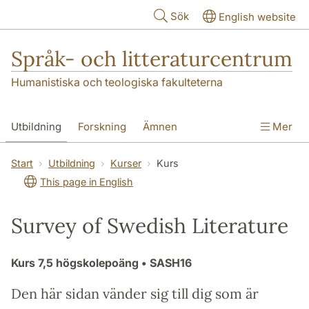
Hoppa till huvudinnehåll
Sök
English website
Språk- och litteraturcentrum
Humanistiska och teologiska fakulteterna
Utbildning
Forskning
Ämnen
Mer
SOL-husen
Kontakt
Institutionen
Start
Utbildning
Kurser
Kurs
This page in English
översättning till svenska
Survey of Swedish Literature
Kurs
7,5 högskolepoäng
• SASH16
Den här sidan vänder sig till dig som är