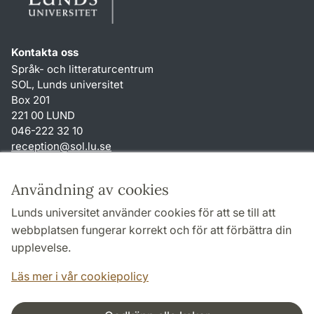
Kontakta oss
Språk- och litteraturcentrum
SOL, Lunds universitet
Box 201
221 00 LUND
046-222 32 10
reception
@
sol.lu
.
se
Genvägar
Användning av cookies
Om webbplatsen och cookies
Lunds universitet använder cookies för att se till att
Behandling av personuppgifter
webbplatsen fungerar korrekt och för att förbättra din
Tillgänglighetsredogörelse
upplevelse.
TYPO3-login
Läs mer i vår cookiepolicy