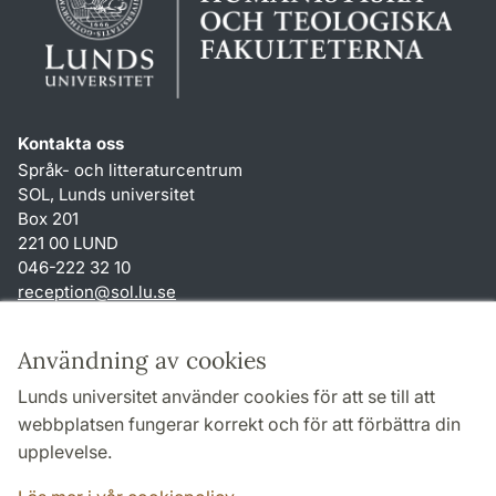
Kontakta oss
Språk- och litteraturcentrum
SOL, Lunds universitet
Box 201
221 00 LUND
046-222 32 10
reception
@
sol.lu
.
se
Genvägar
Användning av cookies
Om webbplatsen och cookies
Lunds universitet använder cookies för att se till att
Behandling av personuppgifter
webbplatsen fungerar korrekt och för att förbättra din
Tillgänglighetsredogörelse
upplevelse.
TYPO3-login