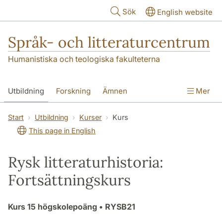
Hoppa till huvudinnehåll
Sök
English website
Språk- och litteraturcentrum
Humanistiska och teologiska fakulteterna
Utbildning
Forskning
Ämnen
Mer
SOL-husen
Kontakt
Institutionen
Start
Utbildning
Kurser
Kurs
This page in English
översättning till svenska
Rysk litteraturhistoria:
Fortsättningskurs
Kurs
15 högskolepoäng
• RYSB21