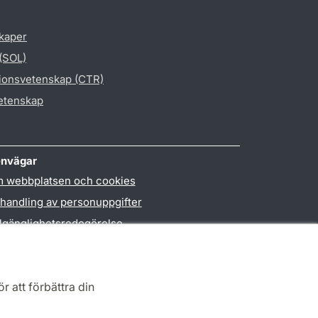
skaper
 (SOL)
gionsvetenskap (CTR)
vetenskap
nvägar
 webbplatsen och cookies
handling av personuppgifter
llgänglighetsredogörelse
PO3-login
r att förbättra din