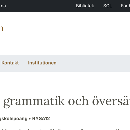
rna
Bibliotek
SOL
För 
m
Kontakt
Institutionen
 grammatik och översätt
ögskolepoäng
• RYSA12