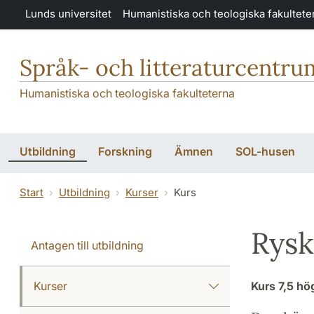
Hoppa till huvudinnehåll
Lunds universitet
Humanistiska och teologiska fakultete
Språk- och litteraturcentru
Humanistiska och teologiska fakulteterna
Utbildning
Forskning
Ämnen
SOL-husen
Start
Utbildning
Kurser
Kurs
Rysk
Antagen till utbildning
Kurser
Kurs
7,5 h