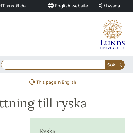
HT-anställda
English website
Lyssna
Sök
This page in English
ning till ryska
Ryska