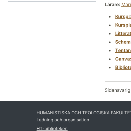
Lärare:
Mar
Kurspl
Kurspl
Littera
Schem
Tenta
Canva
Biblio
Sidansvarig
HUMANISTISKA OCH TEOLOGISKA FAKULTE
Ledning och organisation
HT-biblioteken