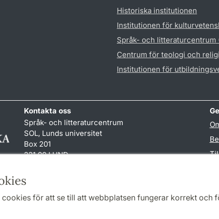
Historiska institutionen
Institutionen för kulturveten
Språk- och litteraturcentrum
Centrum för teologi och reli
Institutionen för utbildnings
Kontakta oss
Ge
Språk- och litteraturcentrum
Om
SOL, Lunds universitet
Be
Box 201
Ti
221 00 LUND
046-222 32 10
TY
reception
@
sol.lu
.
se
okies
cookies för att se till att webbplatsen fungerar korrekt och fö