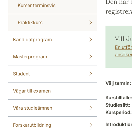
Den här s
Kurser terminsvis
registrer
Praktikkurs
Vill d
Kandidatprogram
En utfö
ansöker 
Masterprogram
Student
Välj termin:
Vägar till examen
Kurstillfälle:
Studiesätt:
Våra studieämnen
Kursperiod:
Introdukti
Forskarutbildning