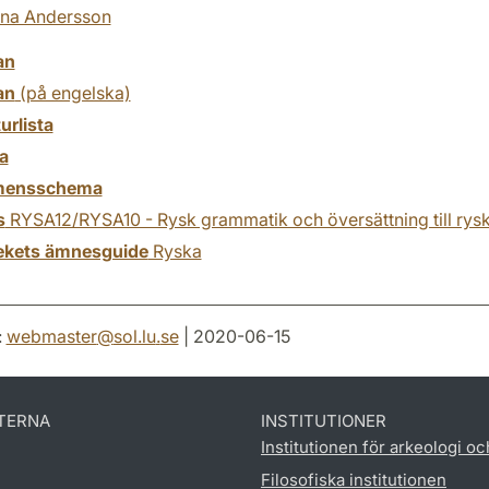
ina Andersson
an
an
(på engelska)
turlista
a
mensschema
s
RYSA12/RYSA10 - Rysk grammatik och översättning till rys
tekets ämnesguide
Ryska
:
webmaster
@
sol.lu
.
se
| 2020-06-15
TERNA
INSTITUTIONER
Institutionen för arkeologi oc
Filosofiska institutionen