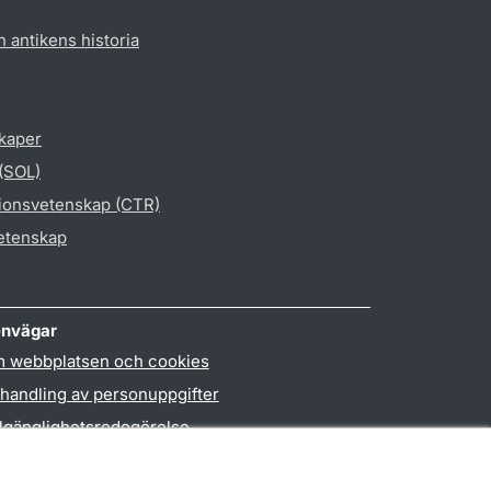
h antikens historia
skaper
 (SOL)
gionsvetenskap (CTR)
vetenskap
nvägar
 webbplatsen och cookies
handling av personuppgifter
llgänglighetsredogörelse
PO3-login