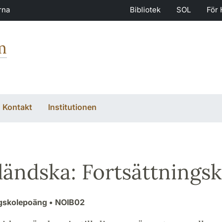
rna
Bibliotek
SOL
För 
m
Kontakt
Institutionen
ländska: Fortsättnings
ögskolepoäng
• NOIB02