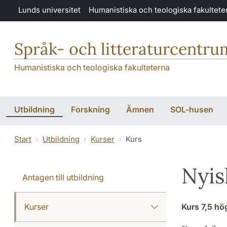
Hoppa till huvudinnehåll
Lunds universitet
Humanistiska och teologiska fakultete
Språk- och litteraturcentru
Humanistiska och teologiska fakulteterna
Utbildning
Forskning
Ämnen
SOL-husen
Start
Utbildning
Kurser
Kurs
Nyis
Antagen till utbildning
Kurser
Kurs
7,5 h