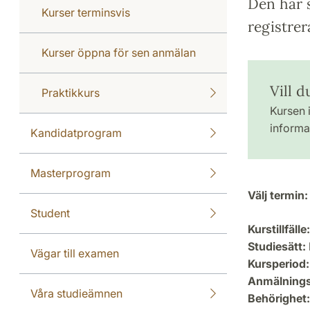
Den här s
Kurser terminsvis
registrer
Kurser öppna för sen anmälan
Vill d
Praktikkurs
Kursen i
informat
Kandidatprogram
Masterprogram
Välj termin:
Student
Kurstillfälle:
Studiesätt:
Vägar till examen
Kursperiod:
Anmälning
Våra studieämnen
Behörighet: