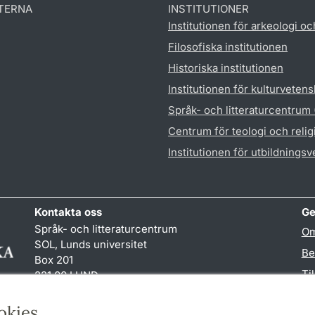
TERNA
INSTITUTIONER
Institutionen för arkeologi oc
Filosofiska institutionen
Historiska institutionen
Institutionen för kulturveten
Språk- och litteraturcentrum
Centrum för teologi och reli
Institutionen för utbildnings
Kontakta oss
Ge
Språk- och litteraturcentrum
Om
SOL, Lunds universitet
Be
Box 201
Ti
221 00 LUND
046-222 32 10
TY
reception
@
sol.lu
.
se
okies