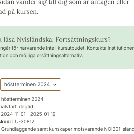
idan vänder sig till dig som är antagen eller
ad på kursen.
u läsa Nyisländska: Fortsättningskurs?
ngår för närvarande inte i kursutbudet. Kontakta institutione
ion och möjliga ersättningsalternativ.
höstterminen 2024
halvfart, dagtid
2024-11-01 – 2025-01-19
skod:
LU-30812
Grundläggande samt kunskaper motsvarande NOIB01 Isländ