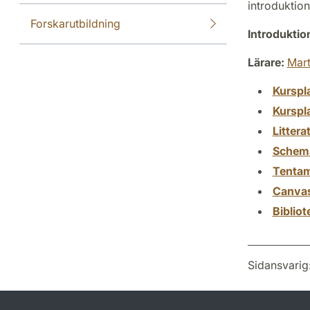
introduktion,
Forskarutbildning
Introdukti
Lärare:
Mart
Kurspl
Kurspl
Littera
Schem
Tenta
Canva
Biblio
Sidansvarig