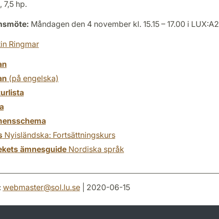
 7,5 hp.
onsmöte:
Måndagen den 4 november kl. 15.15 – 17.00 i LUX:A
in Ringmar
an
an
(på engelska)
turlista
a
mensschema
s
Nyisländska: Fortsättningskurs
tekets ämnesguide
Nordiska språk
:
webmaster
@
sol.lu
.
se
| 2020-06-15