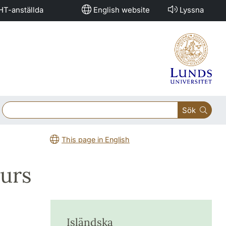
HT-anställda
English website
Lyssna
Sök
This page in English
kurs
Isländska