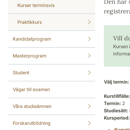
Den här s
Kurser terminsvis
registrer
Praktikkurs
Vill d
Kandidatprogram
Kursen i
informat
Masterprogram
Student
Välj termin:
Vägar till examen
Kurstillfälle:
Termin:
2
Våra studieämnen
Studiesätt:
Kursperiod:
Forskarutbildning
Kurspl