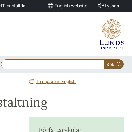
HT-anställda
English website
Lyssna
Sök
This page in English
staltning
Författarskolan