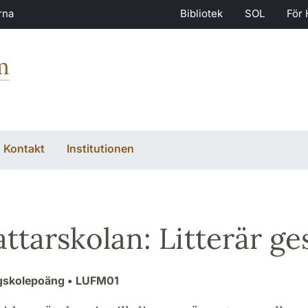
rna
Bibliotek
SOL
För 
m
Kontakt
Institutionen
attarskolan: Litterär ge
gskolepoäng
• LUFM01