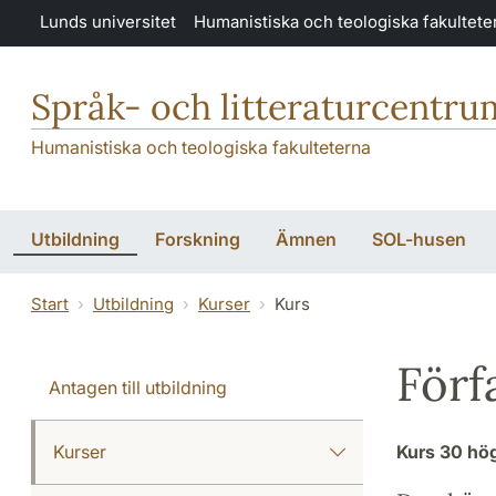
Hoppa till huvudinnehåll
Lunds universitet
Humanistiska och teologiska fakultete
Språk- och litteraturcentru
Humanistiska och teologiska fakulteterna
Utbildning
Forskning
Ämnen
SOL-husen
Start
Utbildning
Kurser
Kurs
Förf
Antagen till utbildning
Kurser
Kurs
30 hö