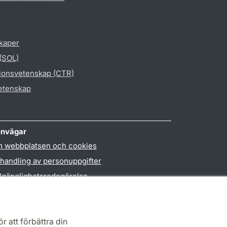
skaper
 (SOL)
gionsvetenskap (CTR)
vetenskap
nvägar
 webbplatsen och cookies
handling av personuppgifter
llgänglighetsredogörelse
PO3-login
r att förbättra din