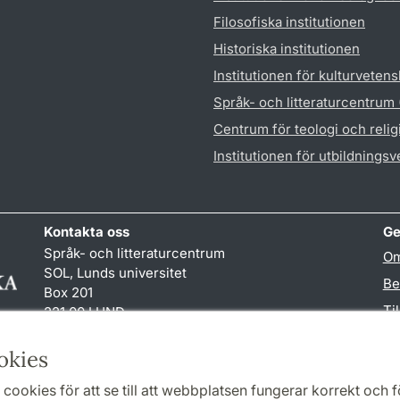
Filosofiska institutionen
Historiska institutionen
Institutionen för kulturveten
Språk- och litteraturcentrum
Centrum för teologi och reli
Institutionen för utbildnings
Kontakta oss
Ge
Språk- och litteraturcentrum
Om
SOL, Lunds universitet
Be
Box 201
Ti
221 00 LUND
046-222 32 10
TY
reception
@
sol.lu
.
se
okies
cookies för att se till att webbplatsen fungerar korrekt och fö