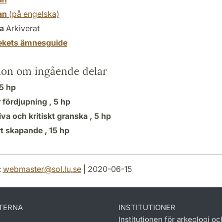
an
(på engelska)
a
Arkiverat
tekets ämnesguide
ion om ingående delar
5 hp
r fördjupning ,
5 hp
iva och kritiskt granska ,
5 hp
rt skapande ,
15 hp
:
webmaster
@
sol.lu
.
se
| 2020-06-15
TERNA
INSTITUTIONER
Institutionen för arkeologi oc