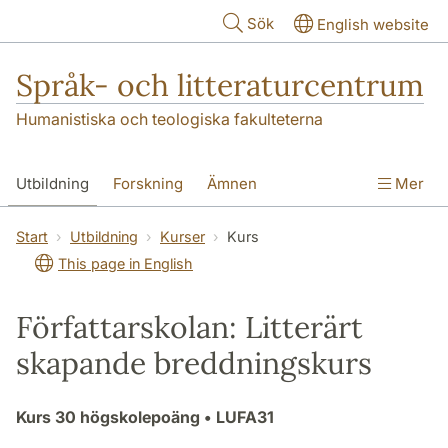
Hoppa till huvudinnehåll
Sök
English website
Språk- och litteraturcentrum
Humanistiska och teologiska fakulteterna
Utbildning
Forskning
Ämnen
Mer
SOL-husen
Kontakt
Institutionen
Start
Utbildning
Kurser
Kurs
This page in English
översättning till svenska
Författarskolan: Litterärt
skapande breddningskurs
Kurs
30 högskolepoäng
• LUFA31