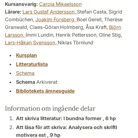
Kursansvarig:
Carola Mikaelsson
Lärare:
Lars Gustaf Andersson,
Stefan Casta, Sigrid
Combüchen,
Joakim Forsberg,
Boel Gerell, Therése
Granwald, Claes-Göran Holmberg, Åsa Kraft,
Björn
Larsson,
Immi Lundin, Henrik Pettersson, Oline Stig,
Lars-Håkan Svensson,
Niklas Törnlund
Kursplan
Litteraturlista
Schema
Schema
Arkiverat
Bibliotekets ämnesguide
Information om ingående delar
Att skriva litteratur: I bundna former ,
6 hp
Att läsa för att skriva: Analysera och skriftl
motivera est ,
9 hp