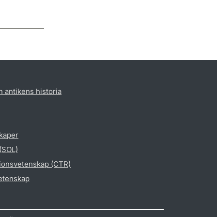
h antikens historia
skaper
 (SOL)
gionsvetenskap (CTR)
vetenskap