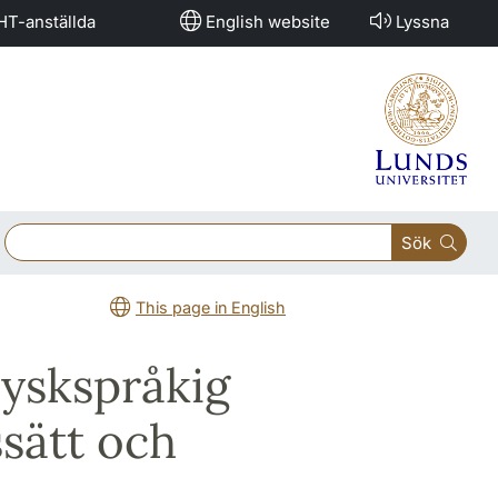
HT-anställda
English website
Lyssna
Sök
This page in English
Tyskspråkig
ssätt och