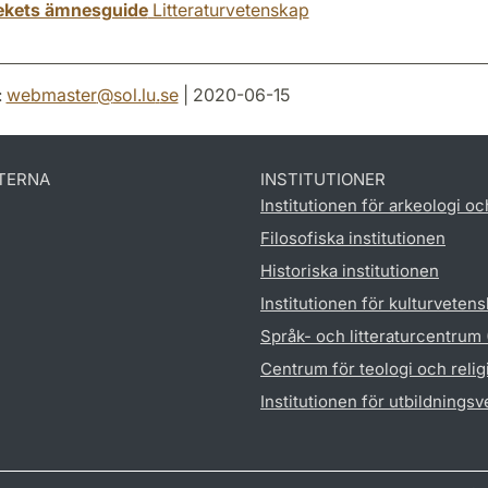
tekets ämnesguide
Litteraturvetenskap
:
webmaster
@
sol.lu
.
se
| 2020-06-15
TERNA
INSTITUTIONER
Institutionen för arkeologi oc
Filosofiska institutionen
Historiska institutionen
Institutionen för kulturveten
Språk- och litteraturcentrum
Centrum för teologi och reli
Institutionen för utbildnings