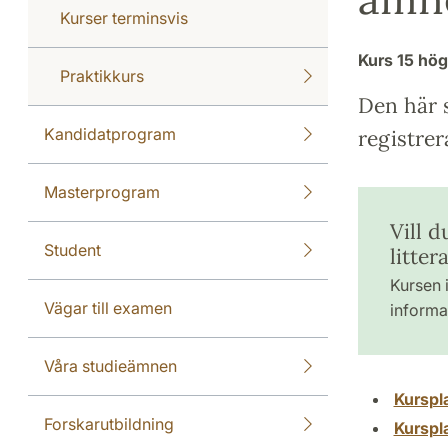
Kurser terminsvis
Kurs
15 hö
Praktikkurs
Den här s
Kandidatprogram
registrer
Masterprogram
Vill d
Student
litte
Kursen i
Vägar till examen
informat
Våra studieämnen
Kurspl
Forskarutbildning
Kurspl