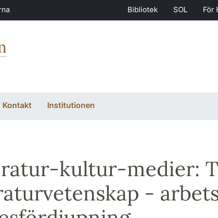
rna
Bibliotek
SOL
För 
m
Kontakt
Institutionen
eratur-kultur-medier: 
eraturvetenskap - arbet
sfördjupning