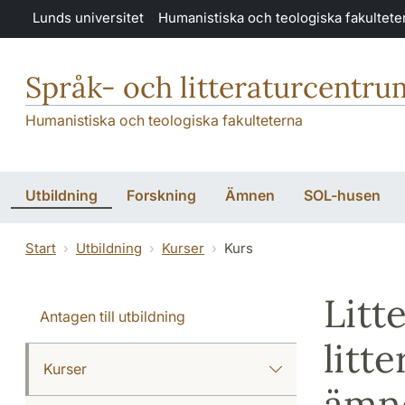
Hoppa till huvudinnehåll
Lunds universitet
Humanistiska och teologiska fakultete
Språk- och litteraturcentru
Humanistiska och teologiska fakulteterna
Utbildning
Forskning
Ämnen
SOL-husen
Start
Utbildning
Kurser
Kurs
Litt
Antagen till utbildning
litt
Kurser
ämne