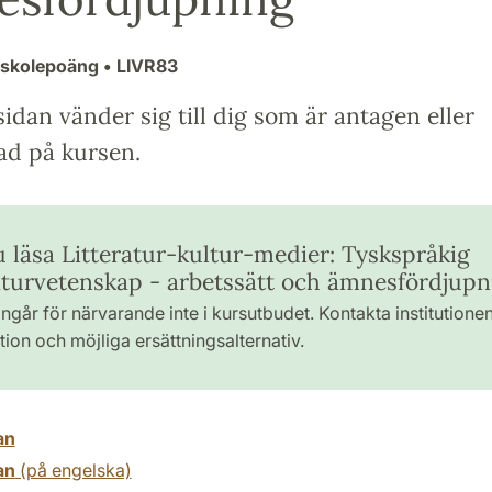
gskolepoäng
• LIVR83
idan vänder sig till dig som är antagen eller
ad på kursen.
u läsa Litteratur-kultur-medier: Tyskspråkig
raturvetenskap - arbetssätt och ämnesfördjupn
ngår för närvarande inte i kursutbudet. Kontakta institutione
ion och möjliga ersättningsalternativ.
an
an
(på engelska)