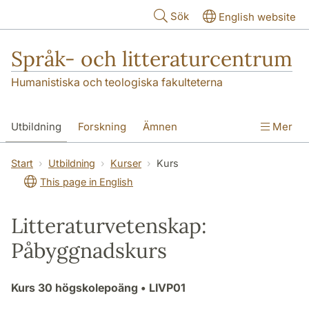
Hoppa till huvudinnehåll
Sök
English website
Språk- och litteraturcentrum
Humanistiska och teologiska fakulteterna
Utbildning
Forskning
Ämnen
Mer
SOL-husen
Kontakt
Institutionen
Start
Utbildning
Kurser
Kurs
This page in English
översättning till svenska
Litteraturvetenskap:
Påbyggnadskurs
Kurs
30 högskolepoäng
• LIVP01