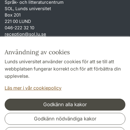
Språk- och litteraturcentrum
SOL, Lunds universitet
Box 201
221 00 LUND
046-222 32 10
reception
@
sol.lu
.
se
Genvägar
Användning av cookies
Om webbplatsen och cookies
Lunds universitet använder cookies för att se till att
Behandling av personuppgifter
webbplatsen fungerar korrekt och för att förbättra din
Tillgänglighetsredogörelse
upplevelse.
TYPO3-login
Läs mer i vår cookiepolicy
Godkänn alla kakor
Samarbeten och nätverk
Godkänn nödvändiga kakor