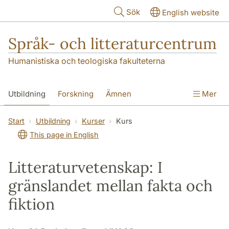
Hoppa till huvudinnehåll
Sök
English website
Språk- och litteraturcentrum
Humanistiska och teologiska fakulteterna
Utbildning
Forskning
Ämnen
Mer
SOL-husen
Kontakt
Institutionen
Start
Utbildning
Kurser
Kurs
This page in English
översättning till svenska
Litteraturvetenskap: I
gränslandet mellan fakta och
fiktion