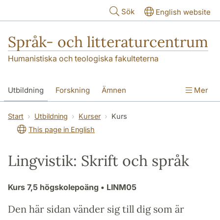
Hoppa till huvudinnehåll
Sök
English website
Språk- och litteraturcentrum
Humanistiska och teologiska fakulteterna
Utbildning
Forskning
Ämnen
Mer
SOL-husen
Kontakt
Institutionen
Start
Utbildning
Kurser
Kurs
This page in English
översättning till svenska
Lingvistik: Skrift och språk
Kurs
7,5 högskolepoäng
• LINM05
Den här sidan vänder sig till dig som är