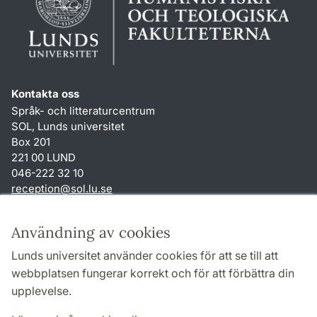
Kontakta oss
Språk- och litteraturcentrum
SOL, Lunds universitet
Box 201
221 00 LUND
046-222 32 10
reception
@
sol.lu
.
se
Genvägar
Användning av cookies
Om webbplatsen och cookies
Lunds universitet använder cookies för att se till att
Behandling av personuppgifter
webbplatsen fungerar korrekt och för att förbättra din
Tillgänglighetsredogörelse
upplevelse.
TYPO3-login