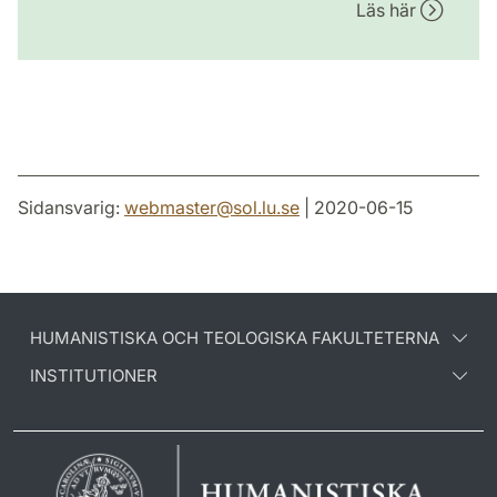
Läs här
Sidansvarig:
webmaster
@
sol.lu
.
se
| 2020-06-15
HUMANISTISKA OCH TEOLOGISKA FAKULTETERNA
INSTITUTIONER