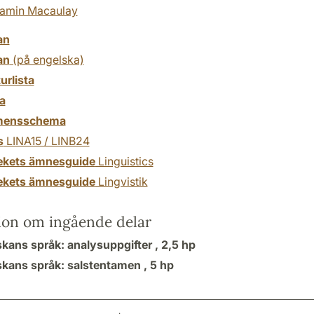
jamin Macaulay
an
an
(på engelska)
turlista
a
mensschema
s
LINA15 / LINB24
tekets ämnesguide
Linguistics
tekets ämnesguide
Lingvistik
ion om ingående delar
kans språk: analysuppgifter ,
2,5 hp
kans språk: salstentamen ,
5 hp