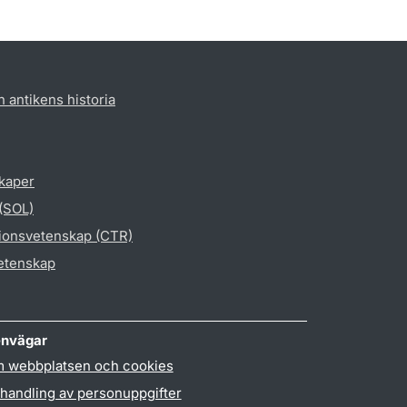
h antikens historia
skaper
 (SOL)
gionsvetenskap (CTR)
vetenskap
nvägar
 webbplatsen och cookies
handling av personuppgifter