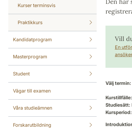
Den här s
Kurser terminsvis
registrer
Praktikkurs
Vill d
Kandidatprogram
En utfö
ansöker 
Masterprogram
Student
Välj termin:
Vägar till examen
Kurstillfälle:
Studiesätt:
Våra studieämnen
Kursperiod:
Introdukti
Forskarutbildning