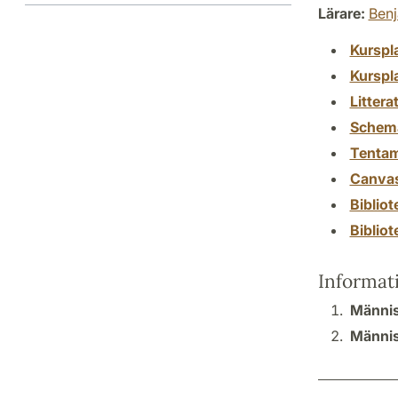
Lärare:
Ben
Kurspl
Kurspl
Littera
Schem
Tenta
Canva
Biblio
Biblio
Informat
Männis
Männis