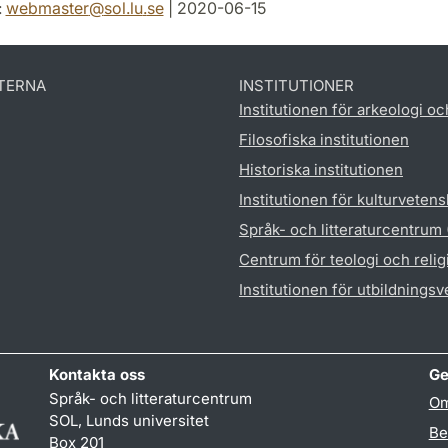
:
webmaster
@
sol.lu
.
se
| 2020-06-15
TERNA
INSTITUTIONER
Institutionen för arkeologi oc
Filosofiska institutionen
Historiska institutionen
Institutionen för kulturveten
Språk- och litteraturcentrum
Centrum för teologi och reli
Institutionen för utbildnings
Kontakta oss
Ge
Språk- och litteraturcentrum
Om
SOL, Lunds universitet
Be
Box 201