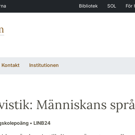
rna
Bibliotek
SOL
För 
m
Kontakt
Institutionen
vistik: Människans spr
ögskolepoäng
• LINB24