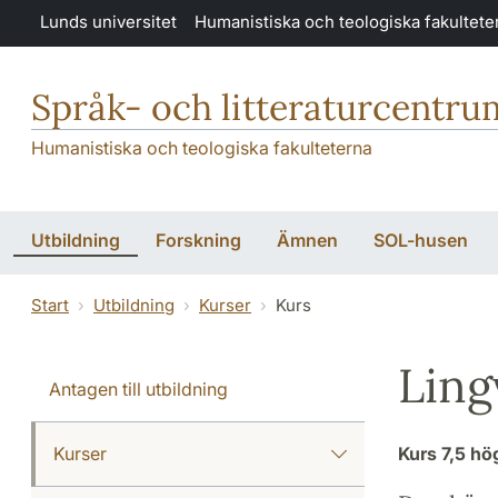
Hoppa till huvudinnehåll
Lunds universitet
Humanistiska och teologiska fakultete
Språk- och litteraturcentru
Humanistiska och teologiska fakulteterna
Utbildning
Forskning
Ämnen
SOL-husen
Start
Utbildning
Kurser
Kurs
Ling
Antagen till utbildning
Kurser
Kurs
7,5 h