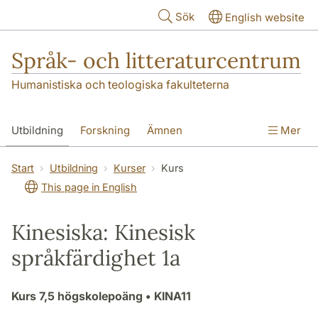
Hoppa till huvudinnehåll
Sök
English website
Språk- och litteraturcentrum
Humanistiska och teologiska fakulteterna
Utbildning
Forskning
Ämnen
Mer
SOL-husen
Kontakt
Institutionen
Start
Utbildning
Kurser
Kurs
This page in English
översättning till svenska
Kinesiska: Kinesisk
språkfärdighet 1a
Kurs
7,5 högskolepoäng
• KINA11