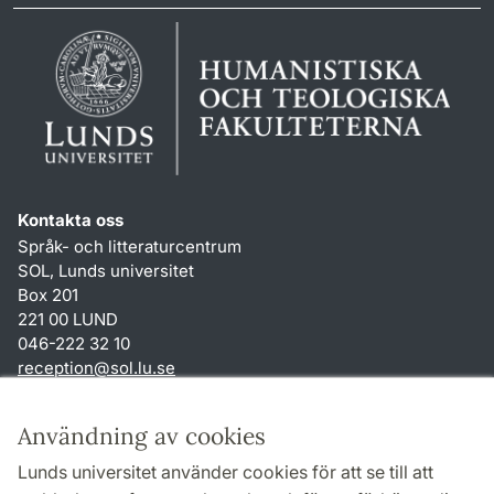
Kontakta oss
Språk- och litteraturcentrum
SOL, Lunds universitet
Box 201
221 00 LUND
046-222 32 10
reception
@
sol.lu
.
se
Genvägar
Användning av cookies
Om webbplatsen och cookies
Lunds universitet använder cookies för att se till att
Behandling av personuppgifter