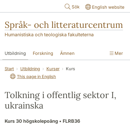
Hoppa till huvudinnehåll
Sök
English website
Språk- och litteraturcentrum
Humanistiska och teologiska fakulteterna
Utbildning
Forskning
Ämnen
Mer
SOL-husen
Kontakt
Institutionen
Start
Utbildning
Kurser
Kurs
This page in English
översättning till svenska
Tolkning i offentlig sektor I,
ukrainska
Kurs
30 högskolepoäng
• FLRB36