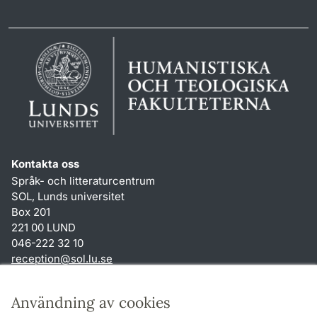
Kontakta oss
Språk- och litteraturcentrum
SOL, Lunds universitet
Box 201
221 00 LUND
046-222 32 10
reception
@
sol.lu
.
se
Genvägar
Användning av cookies
Om webbplatsen och cookies