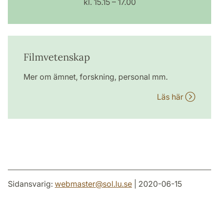
kl. 15.15 – 17.00
Filmvetenskap
Mer om ämnet, forskning, personal mm.
Läs här
Sidansvarig:
webmaster
@
sol.lu
.
se
| 2020-06-15