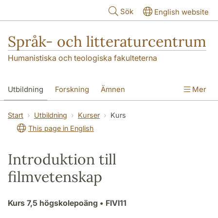
Hoppa till huvudinnehåll
Sök
English website
Språk- och litteraturcentrum
Humanistiska och teologiska fakulteterna
Utbildning
Forskning
Ämnen
Mer
SOL-husen
Kontakt
Institutionen
Start
Utbildning
Kurser
Kurs
This page in English
översättning till svenska
Introduktion till
filmvetenskap
Kurs
7,5 högskolepoäng
• FIVI11