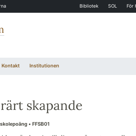
rna
Bibliotek
SOL
För 
m
Kontakt
Institutionen
erärt skapande
gskolepoäng
• FFSB01