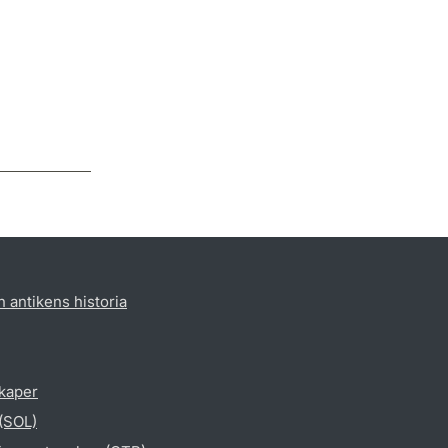
h antikens historia
skaper
 (SOL)