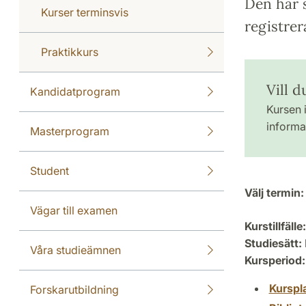
Den här s
Kurser terminsvis
registrer
Praktikkurs
Vill d
Kandidatprogram
Kursen i
informat
Masterprogram
Student
Välj termin:
Vägar till examen
Kurstillfälle:
Studiesätt:
Våra studieämnen
Kursperiod:
Kurspl
Forskarutbildning