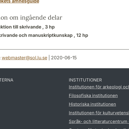
tekets ämnesguide
ion om ingående delar
ktion till skrivande ,
3 hp
krivande och manuskriptkunskap ,
12 hp
:
webmaster
@
sol.lu
.
se
| 2020-06-15
TERNA
INSTITUTIONER
Institutionen för arkeologi oc
Filosofiska institutionen
Historiska institutionen
Institutionen för kulturveten
Språk- och litteraturcentrum