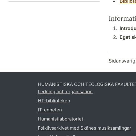
Biblio
Informat
Introdu
Eget s
Sidansvarig
HUMANISTISKA OCH TEOLOGISKA FAKULTE
Ledning och organisation
HT-biblioteken
IT-enheten
Humanistlaboratoriet
Folklivsarkivet med Skånes musiksamlingar