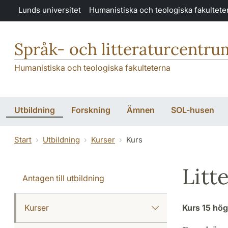
Hoppa till huvudinnehåll
Lunds universitet
Humanistiska och teologiska fakultete
Språk- och litteraturcentru
Humanistiska och teologiska fakulteterna
Utbildning
Forskning
Ämnen
SOL-husen
Start
Utbildning
Kurser
Kurs
Litt
Antagen till utbildning
Kurser
Kurs
15 hö