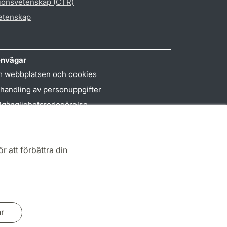
gionsvetenskap (CTR)
vetenskap
nvägar
 webbplatsen och cookies
handling av personuppgifter
llgänglighetsredogörelse
PO3-login
r att förbättra din
ar