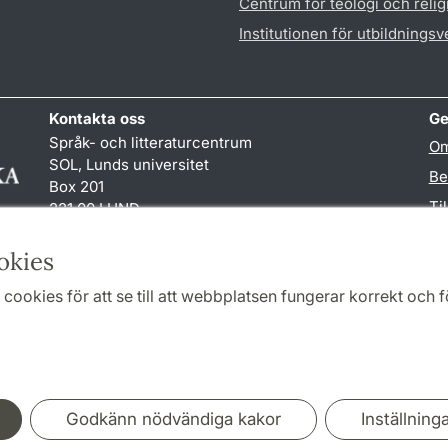
Centrum för teologi och reli
Institutionen för utbildnings
Kontakta oss
Ge
Språk- och litteraturcentrum
Om
SOL, Lunds universitet
Be
Box 201
Ti
221 00 LUND
046-222 32 10
TY
reception
@
sol.lu
.
se
okies
cookies för att se till att webbplatsen fungerar korrekt och fö
Samarbeten och nätverk
Godkänn nödvändiga kakor
Inställning