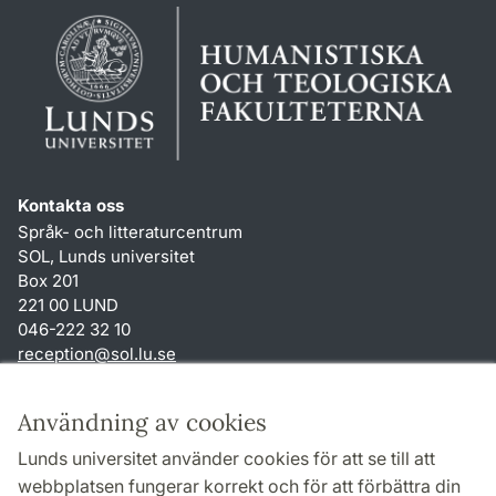
Kontakta oss
Språk- och litteraturcentrum
SOL, Lunds universitet
Box 201
221 00 LUND
046-222 32 10
reception
@
sol.lu
.
se
Genvägar
Användning av cookies
Om webbplatsen och cookies
Lunds universitet använder cookies för att se till att
Behandling av personuppgifter
webbplatsen fungerar korrekt och för att förbättra din