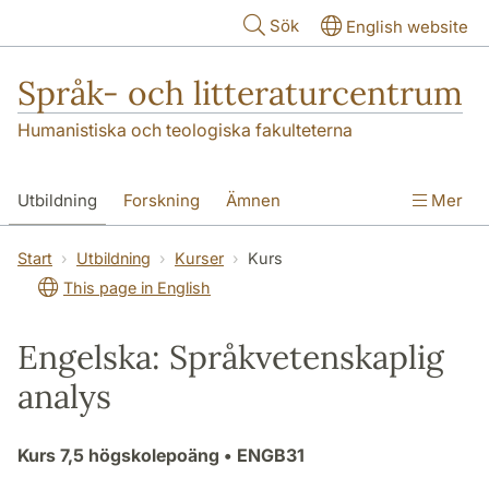
Hoppa till huvudinnehåll
Sök
English website
Språk- och litteraturcentrum
Humanistiska och teologiska fakulteterna
Utbildning
Forskning
Ämnen
Mer
SOL-husen
Kontakt
Institutionen
Start
Utbildning
Kurser
Kurs
This page in English
översättning till svenska
Engelska: Språkvetenskaplig
analys
Kurs
7,5 högskolepoäng
• ENGB31