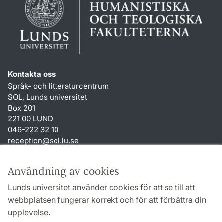
Kontakta oss
Språk- och litteraturcentrum
SOL, Lunds universitet
Box 201
221 00 LUND
046-222 32 10
reception
@
sol.lu
.
se
Genvägar
Användning av cookies
Om webbplatsen och cookies
Lunds universitet använder cookies för att se till att
Behandling av personuppgifter
webbplatsen fungerar korrekt och för att förbättra din
Tillgänglighetsredogörelse
upplevelse.