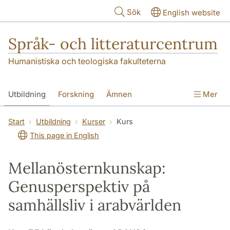
Hoppa till huvudinnehåll
Sök
English website
Språk- och litteraturcentrum
Humanistiska och teologiska fakulteterna
Utbildning
Forskning
Ämnen
Mer
SOL-husen
Kontakt
Institutionen
Start
Utbildning
Kurser
Kurs
This page in English
översättning till svenska
Mellanösternkunskap:
Genusperspektiv på
samhällsliv i arabvärlden