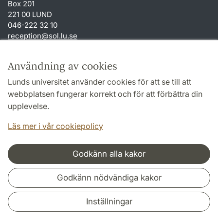
Box 201
221 00 LUND
046-222 32 10
reception
@
sol.lu
.
se
Genvägar
Användning av cookies
Om webbplatsen och cookies
Lunds universitet använder cookies för att se till att
Behandling av personuppgifter
webbplatsen fungerar korrekt och för att förbättra din
Tillgänglighetsredogörelse
upplevelse.
TYPO3-login
Läs mer i vår cookiepolicy
Godkänn alla kakor
Samarbeten och nätverk
Godkänn nödvändiga kakor
Inställningar