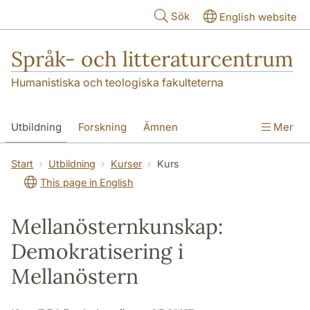
Hoppa till huvudinnehåll
Sök
English website
Språk- och litteraturcentrum
Humanistiska och teologiska fakulteterna
Utbildning
Forskning
Ämnen
Mer
SOL-husen
Kontakt
Institutionen
Start
Utbildning
Kurser
Kurs
This page in English
översättning till svenska
Mellanösternkunskap:
Demokratisering i
Mellanöstern