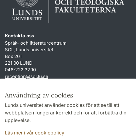
Kontakta oss
Språk- och litteraturcentrum
SOL, Lunds universitet
Box 201
221 00 LUND
046-222 32 10
reception
@
sol.lu
.
se
Genvägar
Användning av cookies
Om webbplatsen och cookies
Lunds universitet använder cookies för att se till att
Behandling av personuppgifter
webbplatsen fungerar korrekt och för att förbättra din
Tillgänglighetsredogörelse
upplevelse.
TYPO3-login
Läs mer i vår cookiepolicy