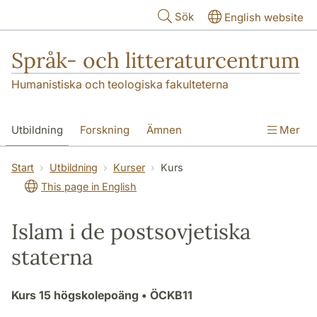
Hoppa till huvudinnehåll
Sök
English website
Språk- och litteraturcentrum
Humanistiska och teologiska fakulteterna
Utbildning
Forskning
Ämnen
Mer
SOL-husen
Kontakt
Institutionen
Start
Utbildning
Kurser
Kurs
This page in English
översättning till svenska
Islam i de postsovjetiska
staterna
Kurs
15 högskolepoäng
• ÖCKB11