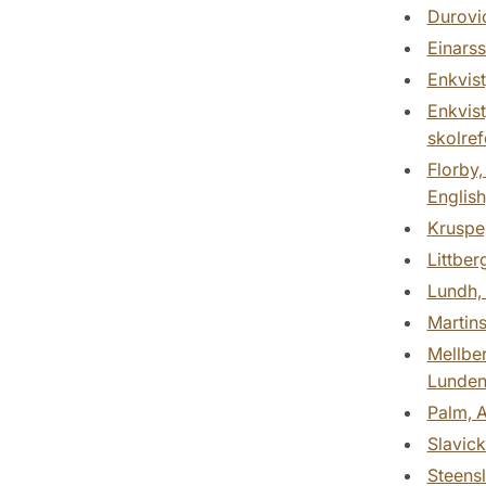
Durovic
Einarss
Enkvist
Enkvist
skolref
Florby,
English
Kruspe
Littber
Lundh, 
Martins
Mellber
Lundens
Palm, A
Slavick
Steensl