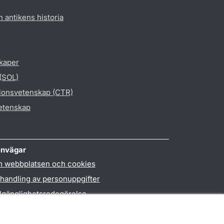
h antikens historia
skaper
 (SOL)
gionsvetenskap (CTR)
vetenskap
nvägar
 webbplatsen och cookies
handling av personuppgifter
llgänglighetsredogörelse
PO3-login