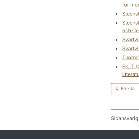
för mo
Steensl
Steensl
och Cen
Svartvi
Svartvi
Thormäh
Ek, T. 
littera
Första
Sidansvarig