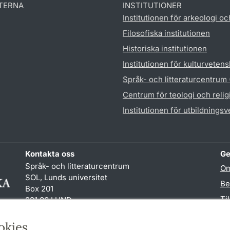
TERNA
INSTITUTIONER
Institutionen för arkeologi oc
Filosofiska institutionen
Historiska institutionen
Institutionen för kulturveten
Språk- och litteraturcentrum
Centrum för teologi och reli
Institutionen för utbildnings
Kontakta oss
Ge
Språk- och litteraturcentrum
Om
SOL, Lunds universitet
Be
Box 201
Ti
221 00 LUND
046-222 32 10
TY
reception
@
sol.lu
.
se
okies