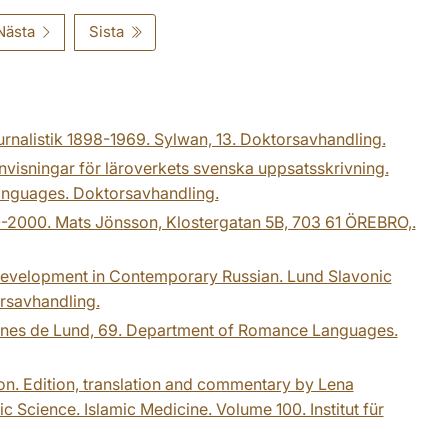
Nästa
Sista
rnalistik 1898-1969. Sylwan, 13. Doktorsavhandling.
nvisningar för läroverkets svenska uppsatsskrivning.
Languages. Doktorsavhandling.
60-2000. Mats Jönsson, Klostergatan 5B, 703 61 ÖREBRO,.
 Development in Contemporary Russian. Lund Slavonic
orsavhandling.
manes de Lund, 69. Department of Romance Languages.
on. Edition, translation and commentary by Lena
ic Science. Islamic Medicine. Volume 100. Institut für