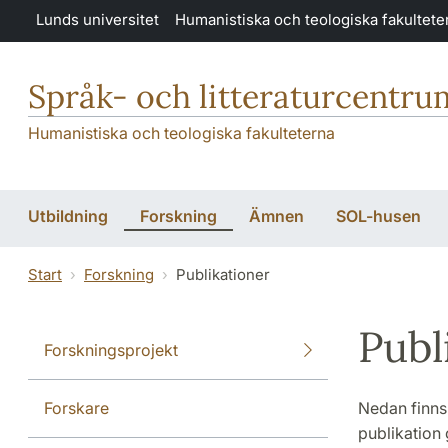
Hoppa till huvudinnehåll
Lunds universitet
Humanistiska och teologiska fakultete
Språk- och litteraturcentru
Humanistiska och teologiska fakulteterna
Utbildning
Forskning
Ämnen
SOL-husen
Start
Forskning
Publikationer
Publ
Forskningsprojekt
Forskare
Nedan finns 
publikation 