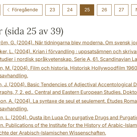
Föregående
23
24
25
26
27
 (sida 25 av 39)
öm, G. (2004). När tidningarna blev moderna. Om svensk jou
er, L. (2004). Krian i förvandling : uppsatsämnen och skriva
udier i nordisk språkvetenskap. Serie A, 61. Scandinavian 
, M. (2004). Film och historia. Historisk Hollywoodfilm 19
savhandling.
, J. (2004). Basic Tendencies of Adjectival Accentological
phs, 7, 2. ed.. Central and Eastern European Studies. Dokt
son, A. (2004). La syntaxe de seul et seulement. Études Ro
savhandling.
, L. (2004). Qusta ibn Luqa On purgative Drugs and Purgati
. Publications of the Institute for the History of Arabic-Islam
chte der Arabisch-Islamischen Wissenschaften.