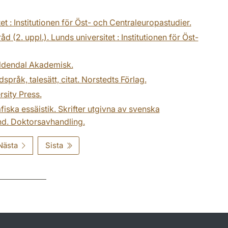
et : Institutionen för Öst- och Centraleuropastudier.
d (2. uppl.). Lunds universitet : Institutionen för Öst-
Gyldendal Akademisk.
dspråk, talesätt, citat. Norstedts Förlag.
sity Press.
fiska essäistik. Skrifter utgivna av svenska
land. Doktorsavhandling.
Nästa
Sista