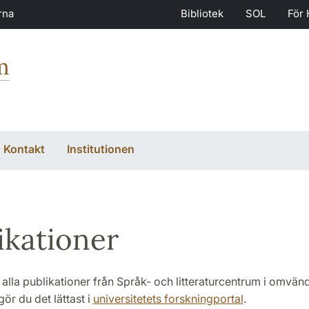
rna
Bibliotek
SOL
För 
m
Kontakt
Institutionen
ikationer
alla publikationer från Språk- och litteraturcentrum i omvänd
gör du det lättast i
universitetets forskningportal
.