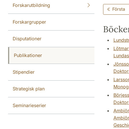
Forskarutbildning
Första
Forskargrupper
Böcker
Disputationer
Lundstr
Lötmark
Publikationer
Lundast
Jönsson
Doktor
Stipendier
Larsson
Monogra
Strategisk plan
Börjes
Doktor
Seminarieserier
Ambjörn
Ambjörn
Geschi