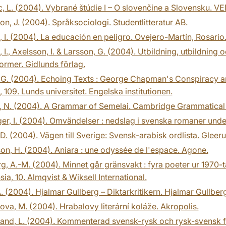
, L. (2004). Vybrané štúdie I – O slovenčine a Slovensku. VE
on, J. (2004). Språksociologi. Studentlitteratur AB.
, I. (2004). La educación en peligro. Ovejero-Martín, Rosario
, I., Axelsson, I. & Larsson, G. (2004). Utbildning, utbildning
ormer. Gidlunds förlag.
 G. (2004). Echoing Texts : George Chapman's Conspiracy a
, 109. Lunds universitet. Engelska institutionen.
, N. (2004). A Grammar of Semelai. Cambridge Grammatical 
ger, I. (2004). Omvändelser : nedslag i svenska romaner und
D. (2004). Vägen till Sverige: Svensk-arabisk ordlista. Gleeru
on, H. (2004). Aniara : une odyssée de l'espace. Agone.
g, A.-M. (2004). Minnet går gränsvakt : fyra poeter ur 1970-t
ia, 10. Almqvist & Wiksell International.
. (2004). Hjalmar Gullberg – Diktarkritikern. Hjalmar Gullberg
ova, M. (2004). Hrabalovy literární koláže. Akropolis.
and, L. (2004). Kommenterad svensk-rysk och rysk-svensk fåge