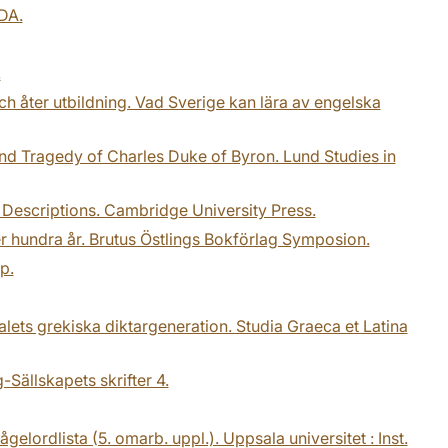
DA.
.
 och åter utbildning. Vad Sverige kan lära av engelska
nd Tragedy of Charles Duke of Byron. Lund Studies in
Descriptions. Cambridge University Press.
er hundra år. Brutus Östlings Bokförlag Symposion.
p.
alets grekiska diktargeneration. Studia Graeca et Latina
-Sällskapets skrifter 4.
lordlista (5. omarb. uppl.). Uppsala universitet : Inst.