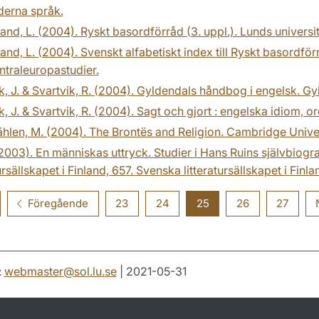
derna språk.
and, L. (2004). Ryskt basordförråd (3. uppl.). Lunds universit
and, L. (2004). Svenskt alfabetiskt index till Ryskt basordförrå
traleuropastudier.
k, J. & Svartvik, R. (2004). Gyldendals håndbog i engelsk. 
k, J. & Svartvik, R. (2004). Sagt och gjort : engelska idiom, or
len, M. (2004). The Brontës and Religion. Cambridge Univer
(2003). En människas uttryck. Studier i Hans Ruins självbiogra
tursällskapet i Finland, 657. Svenska litteratursällskapet i Fin
Föregående
23
24
25
26
27
:
webmaster
@
sol.lu
.
se
| 2021-05-31