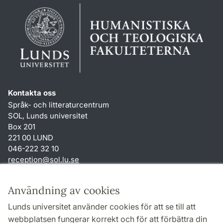
Kontakta oss
Språk- och litteraturcentrum
SOL, Lunds universitet
Box 201
221 00 LUND
046-222 32 10
reception
@
sol.lu
.
se
Genvägar
Användning av cookies
Om webbplatsen och cookies
Lunds universitet använder cookies för att se till att
Behandling av personuppgifter
webbplatsen fungerar korrekt och för att förbättra din