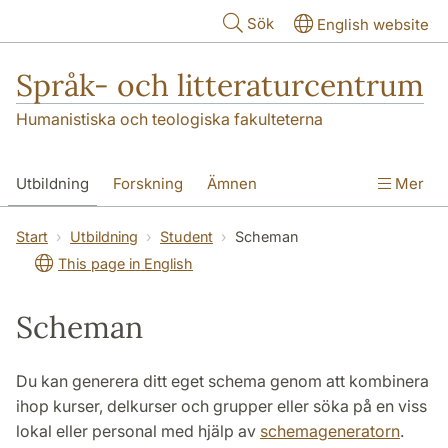
Hoppa till huvudinnehåll
Sök
English website
Språk- och litteraturcentrum
Humanistiska och teologiska fakulteterna
Utbildning
Forskning
Ämnen
Mer
SOL-husen
Kontakt
Institutionen
Start
Utbildning
Student
Scheman
This page in English
översättning till svenska
Scheman
Du kan generera ditt eget schema genom att kombinera
ihop kurser, delkurser och grupper eller söka på en viss
lokal eller personal med hjälp av
schemageneratorn
.