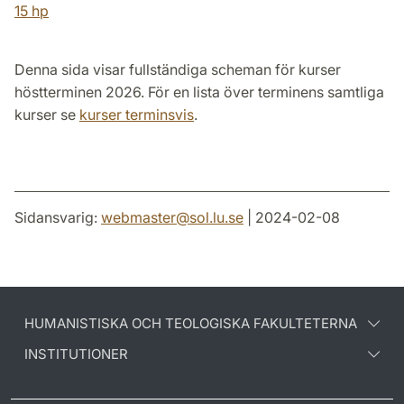
15 hp
Denna sida visar fullständiga scheman för kurser
höstterminen 2026. För en lista över terminens samtliga
kurser se
kurser terminsvis
.
Sidansvarig:
webmaster
@
sol.lu
.
se
| 2024-02-08
HUMANISTISKA OCH TEOLOGISKA FAKULTETERNA
INSTITUTIONER