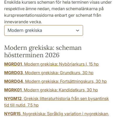
Enskilda kursers scheman för hela terminen visas under
respektive ämne nedan, medan schemalänkarna på
kurspresentationssidorna enbart ger schemat från
innevarande vecka.
Modern grekiska: scheman
höstterminen 2026
MGRD01
, Modern grekiska: Nybörjarkurs I,
15 hp
MGRD03
, Modern grekiska: Grundkurs,
30 hp
MGRD04
, Modern grekiska: Fortsättningskurs,
30 hp
MGRK01
, Modern grekiska: Kandidatkurs,
30 hp
NYGM12
, Grekisk litteraturhistoria från sen bysantinsk
tid till nutid,
7,5 hp
NYGR15
, Nygrekiska: Språklig variation i nygrekiskan,